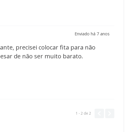
Enviado há
7 anos
nte, precisei colocar fita para não
pesar de não ser muito barato.
1 - 2
de
2