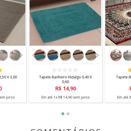
COMPRAR
,50 X 3,00
Tapete Banheiro Hidalgo 0,40 X
Tapete B
0,60
0
R$
14
,
90
em juros
Em até
1
x
R$
14
,
90
sem juros
Em até