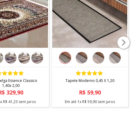
COMPRAR
COMPRAR
elga Essence Classico
Tapete Moderno 0,45 X 1,20
1,40x 2,00
R$
329
,
90
R$
59
,
90
8
x
R$
41
,
23
sem juros
Em até
1
x
R$
59
,
90
sem juros