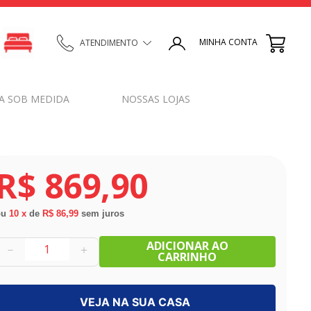
MINHA CONTA
ATENDIMENTO
A SOB MEDIDA
NOSSAS LOJAS
R$
869
,
90
ou
10
x
de
R$ 86,99
sem juros
ADICIONAR AO
－
＋
CARRINHO
VEJA NA SUA CASA