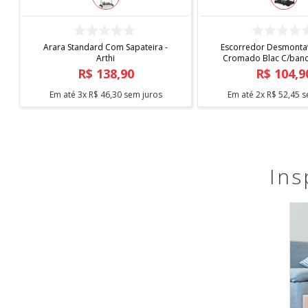
COMPRAR
COMPRAR
Arara Standard Com Sapateira -
Escorredor Desmontav
Arthi
Cromado Blac C/bande
Arthi
R$
138
,
90
R$
104
,
9
Em até
3
x
R$
46
,
30
sem juros
Em até
2
x
R$
52
,
45
s
Ins