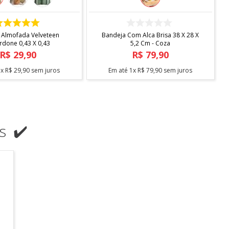
COMPRAR
COMPRAR
 Almofada Velveteen
Bandeja Com Alca Brisa 38 X 28 X
rdone 0,43 X 0,43
5,2 Cm - Coza
R$
29
,
90
R$
79
,
90
1
x
R$
29
,
90
sem juros
Em até
1
x
R$
79
,
90
sem juros
s ✔️