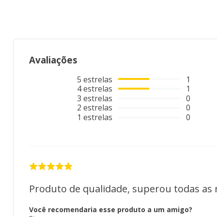
Avaliações
5
estrelas
1
4
estrelas
1
3
estrelas
0
2
estrelas
0
1
estrelas
0
Produto de qualidade, superou todas as 
Você recomendaria esse produto a um amigo?