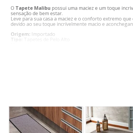
O
Tapete Malibu
possui uma maciez e um toque incri
sensação de bem estar.
Leve para sua casa a maciez e o conforto extremo qu
devido ao seu toque incrívelmente macio e aconchegan
Origem:
Importado
Tipo:
Tapetes de Pelo Alto
Marca:
Niazitex
CARACTERÍSTICAS
- Pelo alto
- Variação de cores
- Altura do fio 20 mm
COMPOSIÇÃO
- 100% Poliéster
DIMENSÕES
- 1,80 m x 3,00