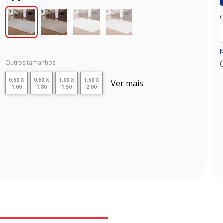
C
N
Outros tamanhos:
0,50 X
0,60 X
1,00 X
1,50 X
Ver mais
1,00
1,80
1,50
2,00