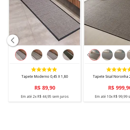
CONTÉM
- 1 unidade
*imagem meramente ilustrativa
COMPRAR
COMPRAR
Tapete Moderno 0,45 X 1,80
Tapete Sisal Noronha 2
R$
89
,
90
R$
999
,
9
Em até
2
x
R$
44
,
95
sem juros
Em até
10
x
R$
99
,
99
s