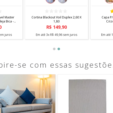
COMPRAR
el Master
Cortina Blackout Voil Duplex 2,60 X
Capa P/
ja Bica -
1,80
C/co
0
R$
149
,
90
em juros
Em até
3
x
R$
49
,
96
sem juros
Em até
pire-se com essas sugestõe