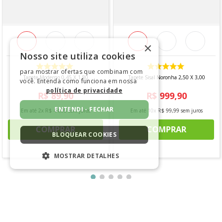
- Largura: 0,51
- Comprimento: 0,70
×
INFORMAÇÕES ADICIONAIS
Nosso site utiliza cookies
- Lavagem à mão
para mostrar ofertas que combinam com
Tapete Moderno 0,45 X 1,80
Tapete Sisal Noronha 2,50 X 3,00
você. Entenda como funciona em nossa
- Não utilizar cloro
política de privacidade
R$
89
,
90
R$
999
,
90
- Não secar em secadora
ENTENDI - FECHAR
Em até
2
x
R$
44
,
95
sem juros
Em até
10
x
R$
99
,
99
sem juros
- Não passar
COMPRAR
COMPRAR
- Não limpar a seco
BLOQUEAR COOKIES
- Secagem por gotejamento
MOSTRAR DETALHES
CONTÉM
ESTRITAMENTE NECESSÁRIOS
- 1 unidade
COMENTÁRIOS
DESEMPENHO
*imagem meramente ilustrativa
SEGMENTAÇÃO