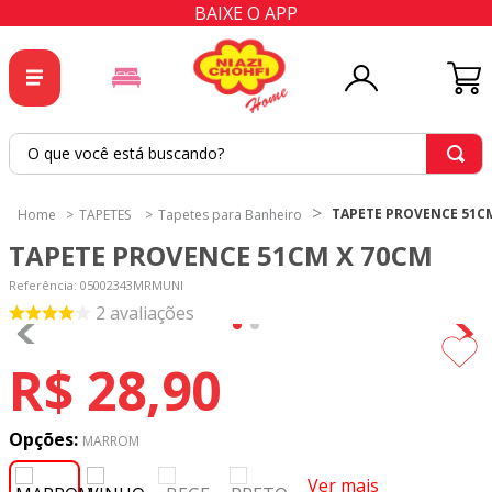
BAIXE O APP
O que você está buscando?
TERMOS MAIS BUSCADOS
TAPETE PROVENCE 51C
TAPETES
Tapetes para Banheiro
1
º
tricoline
TAPETE PROVENCE 51CM X 70CM
2
º
tapete
Referência
:
05002343MRMUNI
3
º
cortina
2
avaliações
4
º
tecido percal
R$
28
,
90
5
º
tapetes
6
º
percal
Opções:
MARROM
7
º
tecido tricoline
Ver mais