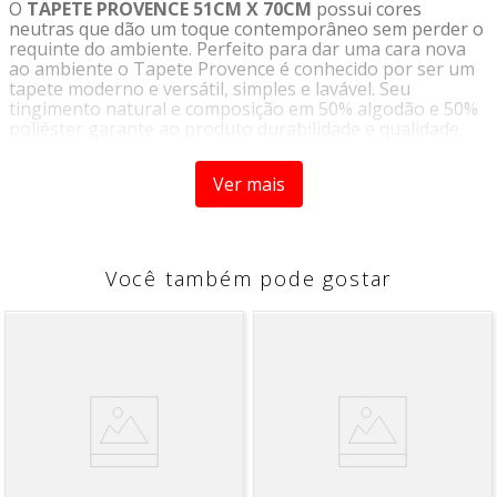
O
TAPETE PROVENCE 51CM X 70CM
possui cores
neutras que dão um toque contemporâneo sem perder o
requinte do ambiente. Perfeito para dar uma cara nova
ao ambiente o Tapete Provence é conhecido por ser um
tapete moderno e versátil, simples e lavável. Seu
tingimento natural e composição em 50% algodão e 50%
poliéster garante ao produto durabilidade e qualidade.
Origem:
Nacional
Ver mais
Tipo:
Tapete
Marca:
Miriam
CARACTERÍSTICAS
Você também pode gostar
- Acabamento pefeito
- Mais macio e agradável para seus pés
COMPOSIÇÃO
- Superficie: 50% algodão e 50% poliéster
- Base: 100% polipropileno aplicação em EVA
antiderrapante
MEDIDAS