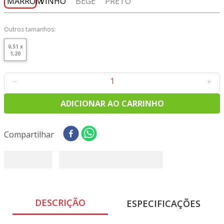
8
º
tricoline digital
9
º
tecido oxford
Outros tamanhos:
10
º
tapete sisal
0,51 x
1,20
－
＋
ADICIONAR AO CARRINHO
Compartilhar
DESCRIÇÃO
ESPECIFICAÇÕES