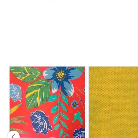
Temperatura máxima da água 30°C
Não utilizar alvejante
Secagem em tambor em baixa temperatura
Passar ferro até 110°C
Lavagem á seco com percloretileno
Marca:
Niazi
Composição :
100%Poliéster
Gramatura :
214,50 g/m linear
Largura :
1,50m
Origem :
Importado
Informações Adicionais:
Vendido a cada 1,00 MT onde 
metragem corrida, sem cortes. Para pedidos acima de 1