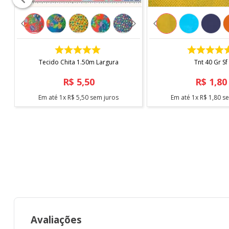
*Imagem meramente ilustrativa*
COMPRAR
COMPRAR
Tecido Chita 1.50m Largura
Tnt 40 Gr Sf
R$
5
,
50
R$
1
,
80
Em até
1
x
R$
5
,
50
sem juros
Em até
1
x
R$
1
,
80
se
Avaliações