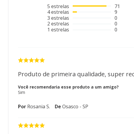
5
estrelas
71
4
estrelas
9
3
estrelas
0
2
estrelas
0
1
estrelas
0
Produto de primeira qualidade, super r
Você recomendaria esse produto a um amigo?
Sim
Por
Rosania S.
De
Osasco - SP