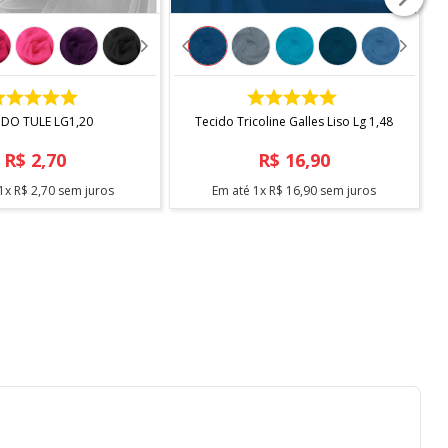
COMPRAR
COMPRAR
IDO TULE LG1,20
Tecido Tricoline Galles Liso Lg 1,48
R$
2
,
70
R$
16
,
90
1
x
R$
2
,
70
sem juros
Em até
1
x
R$
16
,
90
sem juros