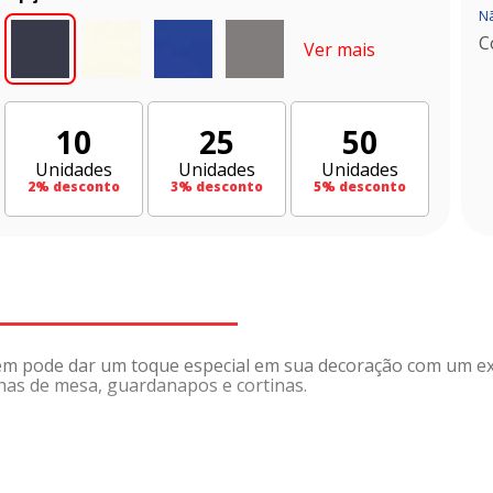
Nã
C
Ver mais
10
25
50
Unidades
Unidades
Unidades
2
% desconto
3
% desconto
5
% desconto
ém pode dar um toque especial em sua decoração com um exce
alhas de mesa, guardanapos e cortinas.