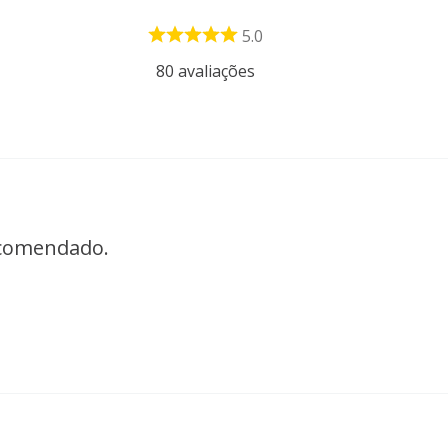
5.0
80
avaliações
ecomendado.