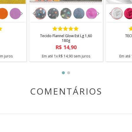
COMPRAR
Tecido Flannel Glow Est Lg 1,60
TEC
180g
R$
14
,
90
m juros
Em até
1
x
R$
14
,
90
sem juros
Em até
COMENTÁRIOS