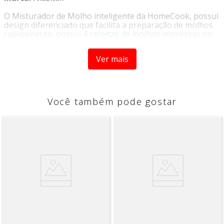
O Misturador de Molho inteligente da HomeCook, possui
design diferenciado que facilita a preparação de molhos
rapidamente, possui 4 receitas de molhos impressas no
vidro.
Ver mais
Composição:
Material: ABS+OS
DIMENSÕES:
7,6 x 21,5 cm
INSTRUÇÃO DE LIMPEZA:
Você também pode gostar
Se a lavagem for na pia, é só usar um detergente neutro
e uma esponja macia pra limpar as jarras, lâminas. Nunca
use nenhum tipo de material de limpeza com cheiro ou
que tenha amoníaco ou outros produtos corrosivos.
*Imagem meramente ilustraiva.