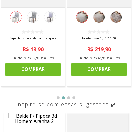
Capa de Cadeira Malha Estampada
Tapete Elysia 1,00 X 1,40
R$
19
,
90
R$
219
,
90
Em até
1
x
R$
19
,
90
sem juros
Em até
5
x
R$
43
,
98
sem juros
COMPRAR
COMPRAR
Inspire-se com essas sugestões ✔️