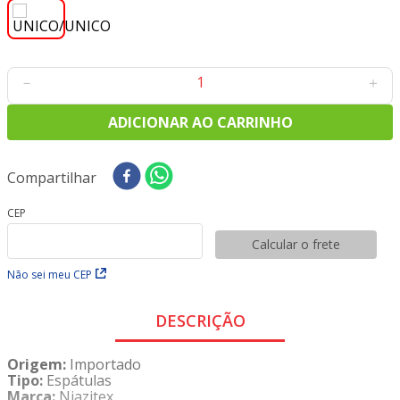
8
º
tricoline digital
9
º
tecido oxford
10
º
tapete sisal
－
＋
ADICIONAR AO CARRINHO
Compartilhar
CEP
Calcular o frete
Não sei meu CEP
DESCRIÇÃO
Origem:
Importado
Tipo:
Espátulas
Marca:
Niazitex