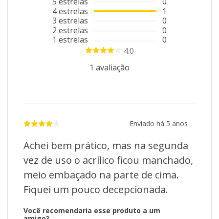
5
estrelas
0
4
estrelas
1
3
estrelas
0
2
estrelas
0
1
estrelas
0
4.0
1
avaliação
Enviado há
5 anos
Achei bem prático, mas na segunda
vez de uso o acrílico ficou manchado,
meio embaçado na parte de cima.
Fiquei um pouco decepcionada.
Você recomendaria esse produto a um
amigo?