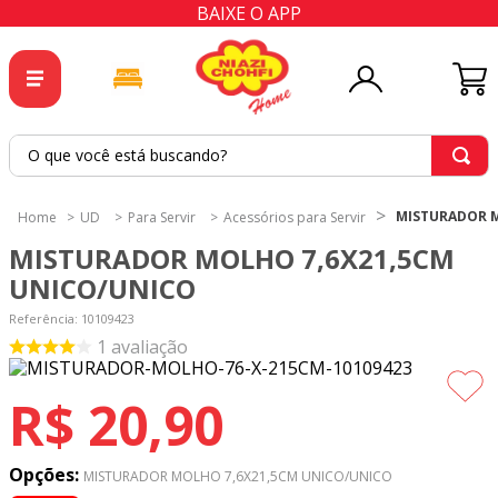
BAIXE O APP
O que você está buscando?
TERMOS MAIS BUSCADOS
MISTURADOR M
UD
Para Servir
Acessórios para Servir
1
º
tricoline
MISTURADOR MOLHO 7,6X21,5CM
2
º
tapete
UNICO/UNICO
3
º
cortina
Referência
:
10109423
1
avaliação
4
º
tecido percal
5
º
tapetes
R$
20
,
90
6
º
percal
7
º
tecido tricoline
Opções:
MISTURADOR MOLHO 7,6X21,5CM UNICO/UNICO