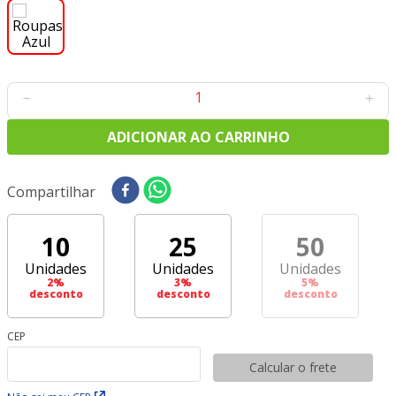
8
º
tricoline digital
9
º
tecido oxford
10
º
toalha mesa
－
＋
ADICIONAR AO CARRINHO
Compartilhar
10
25
50
Unidades
Unidades
Unidades
2
%
3
%
5
%
desconto
desconto
desconto
CEP
Calcular o frete