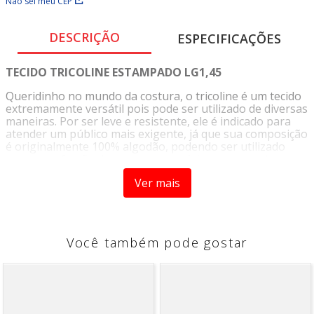
Não sei meu CEP
DESCRIÇÃO
ESPECIFICAÇÕES
TECIDO TRICOLINE ESTAMPADO LG1,45
Queridinho no mundo da costura, o tricoline é um tecido
extremamente versátil pois pode ser utilizado de diversas
maneiras. Por ser leve e resistente, ele é indicado para
atender um público mais exigente, já que sua composição
é originalmente 100% algodão, podendo ser utilizado
para a confecção de roupas, acessórios, artesanatos,
patchwork, ou decoração de móveis. Sua variedade de
Ver mais
cores e estampas proporciona infinitas possibilidades de
criação de acordo com a sua criatividade.
INSTRUÇÕES DE LAVAGEM
Você também pode gostar
• Lavagem a temperatura máxima de 40°C
• Não Alvejar
• Secar em baixa temperatura e à sombra para preservar
as cores vivas por mais tempo
• Passar em temperatura máxima 150°C