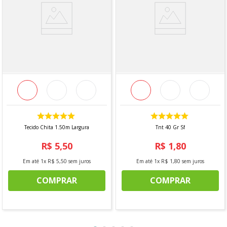
INFORMAÇÕES ADICIONAIS
Vendido a cada 1,00 MT onde a medida se refere a um
metro de comprimento pela largura do tecido. Caso seja
solicitado 2 mts, será enviado metragem corrida, sem
cortes. Para pedidos acima de 15 metros, é possível que
haja fracionamento do corte.
*Imagem meramente ilustrativa*
Tecido Chita 1.50m Largura
Tnt 40 Gr Sf
R$
5
,
50
R$
1
,
80
Em até
1
x
R$
5
,
50
sem juros
Em até
1
x
R$
1
,
80
sem juros
COMPRAR
COMPRAR