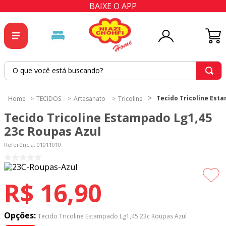
BAIXE O APP
O que você está buscando?
TERMOS MAIS BUSCADOS
Tecido Tricoline Est
TECIDOS
Artesanato
Tricoline
1
º
tricoline
Tecido Tricoline Estampado Lg1,45
2
º
tapete
23c Roupas Azul
3
º
cortina
Referência
:
01011010
4
º
tapetes
5
º
tecido percal
R$
16
,
90
6
º
tecido tricoline
7
º
percal
Opções:
Tecido Tricoline Estampado Lg1,45 23c Roupas Azul