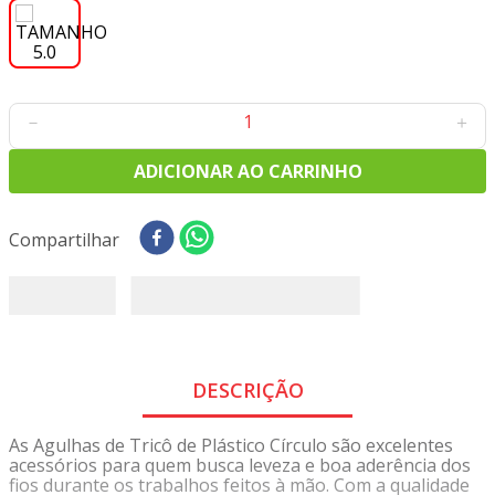
8
º
tecido tricoline
9
º
tecido oxford
10
º
toalha mesa
－
＋
ADICIONAR AO CARRINHO
Compartilhar
DESCRIÇÃO
As Agulhas de Tricô de Plástico Círculo são excelentes
acessórios para quem busca leveza e boa aderência dos
fios durante os trabalhos feitos à mão. Com a qualidade