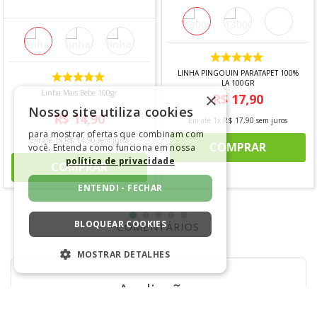
LINHA PINGOUIN PARATAPET 100%
LA 100GR
Linha Mais Bebe 100gr
×
R$
17
,
90
Nosso site utiliza cookies
R$
14
,
90
Em até
1
x
R$
17
,
90
sem juros
para mostrar ofertas que combinam com
Em até
1
x
R$
14
,
90
sem juros
COMPRAR
você. Entenda como funciona em nossa
política de privacidade
COMPRAR
ENTENDI - FECHAR
BLOQUEAR COOKIES
COMENTÁRIOS
MOSTRAR DETALHES
ESTRITAMENTE NECESSÁRIOS
Avaliações
DESEMPENHO
Ainda não foram feitas avaliações para este