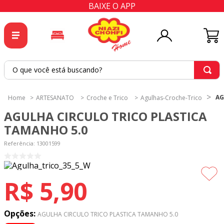
BAIXE O APP
O que você está buscando?
TERMOS MAIS BUSCADOS
AG
ARTESANATO
Croche e Trico
Agulhas-Croche-Trico
1
º
tricoline
AGULHA CIRCULO TRICO PLASTICA
2
º
tapete
TAMANHO 5.0
3
º
cortina
Referência
:
13001599
4
º
tapetes
5
º
tecido percal
R$
5
,
90
6
º
tricoline digital
7
º
percal
Opções:
AGULHA CIRCULO TRICO PLASTICA TAMANHO 5.0