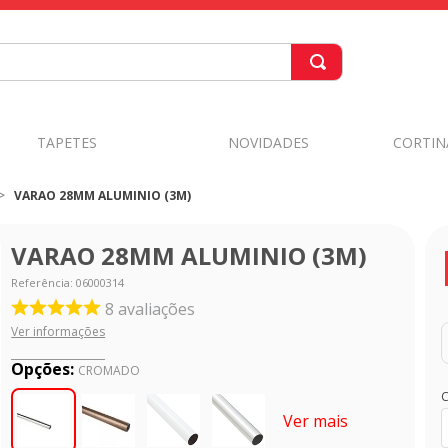
TAPETES
NOVIDADES
CORTIN
VARAO 28MM ALUMINIO (3M)
VARAO 28MM ALUMINIO (3M)
Referência
:
06000314
8
avaliações
Ver informações
Opções:
CROMADO
C
Ver mais