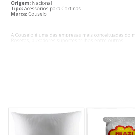
Origem:
Nacional
Tipo:
Acessórios para Cortinas
Marca:
Couselo
A Couselo é uma das empresas mais conceituadas do me
Rosetas, puxadores,suportes trilhos entre outros
O
Varão de Alumínio 28mm 3 metros
Couselo
incorp
acabamento refinado e resistente.
DESCRIÇÃO DO PRODUTO
- Produto confeccionado em material de alta qualidade
- Produto de fácil instalação
COMPOSIÇÃO DO PRODUTO
- Alumínio
*Imagem meramente ilustrativa