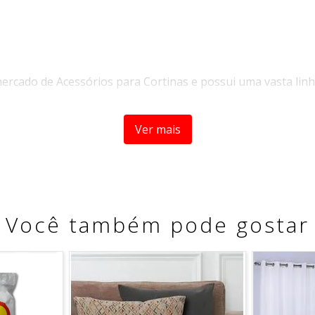
rcado de Acessórios para Cortinas e possui uma vasta linh
ora as principais tendências de estilo e de desenvolvimento
Ver mais
Você também pode gostar