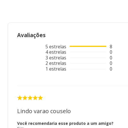
Avaliações
5
estrelas
8
4
estrelas
0
3
estrelas
0
2
estrelas
0
1
estrelas
0
Lindo varao couselo
Você recomendaria esse produto a um amigo?