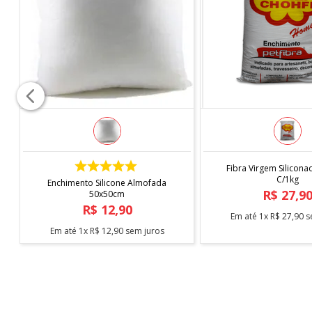
COMPRAR
COMPRAR
Fibra Virgem Silicona
C/1kg
Enchimento Silicone Almofada
R$
27
,
9
50x50cm
R$
12
,
90
Em até
1
x
R$
27
,
90
s
Em até
1
x
R$
12
,
90
sem juros