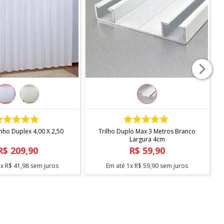
COMPRAR
COMPRAR
inho Duplex 4,00 X 2,50
Trilho Duplo Max 3 Metros Branco
Largura 4cm
R$
209
,
90
R$
59
,
90
5
x
R$
41
,
98
sem juros
Em até
1
x
R$
59
,
90
sem juros