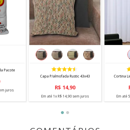
COMPRAR
da Pacote
Capa P/almofada Rustic 43x43
Cortina L
0
R$
14
,
90
em juros
Em até
1
x
R$
14
,
90
sem juros
Em até