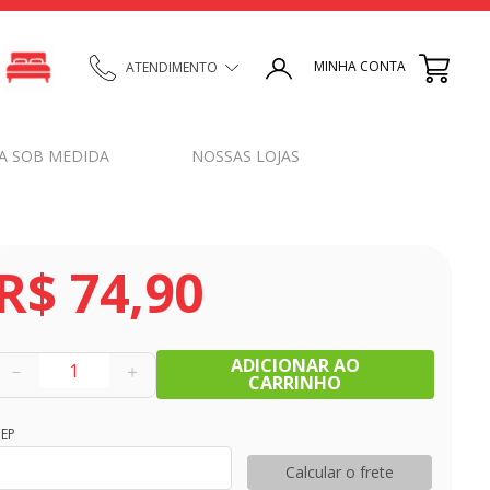
MINHA CONTA
ATENDIMENTO
A SOB MEDIDA
NOSSAS LOJAS
R$
74
,
90
ADICIONAR AO
－
＋
CARRINHO
EP
Calcular o frete