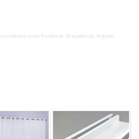
a produtos como Ponteiras, Braçadeiras, Argolas,
 tecnológico. Utilizando matéria prima selecionada,