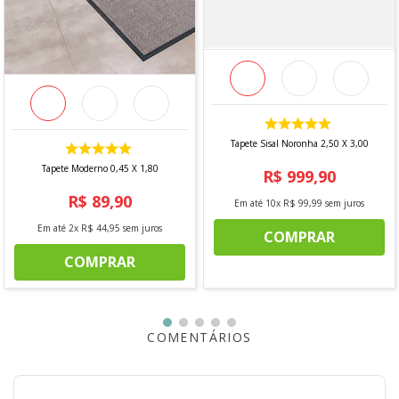
2,00 x 2,50m
*imagens meramente ilustrativas*
Tapete Sisal Noronha 2,50 X 3,00
Tapete Moderno 0,45 X 1,80
R$
999
,
90
R$
89
,
90
Em até
10
x
R$
99
,
99
sem juros
Em até
2
x
R$
44
,
95
sem juros
COMPRAR
COMPRAR
COMENTÁRIOS