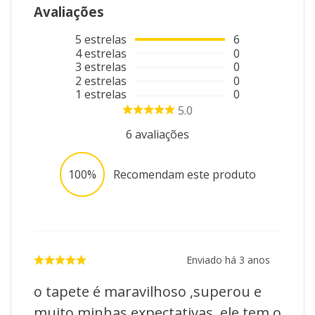
Avaliações
5
estrelas
6
4
estrelas
0
3
estrelas
0
2
estrelas
0
1
estrelas
0
5.0
6
avaliações
100%
Recomendam este produto
Enviado há
3 anos
o tapete é maravilhoso ,superou e
muito minhas expectativas ,ele tem o