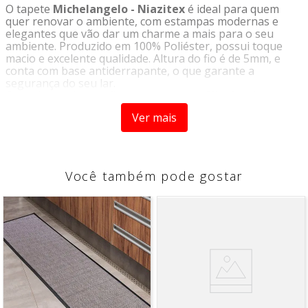
O tapete
Michelangelo - Niazitex
é ideal para quem
quer renovar o ambiente, com estampas modernas e
elegantes que vão dar um charme a mais para o seu
ambiente. Produzido em 100% Poliéster, possui toque
macio e excelente qualidade. Altura do fio é de 5mm, e
conta com base antiderrapante, o que garante a
segurança do seu lar.
Capriche na decoração com os tapetes
Niazitex
!
Ver mais
Origem:
Importado
Tipo:
Tapete
Marca:
Niazitex
Caracteristicas:
Você também pode gostar
- Detalhes sofisticados
- Toque macio
- Design moderno
Composição:
- 100% Poliéster
Medidas: