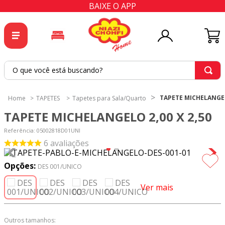
BAIXE O APP
O que você está buscando?
TERMOS MAIS BUSCADOS
TAPETE MICHELANGELO
TAPETES
Tapetes para Sala/Quarto
1
º
tricoline
TAPETE MICHELANGELO 2,00 X 2,50
2
º
tapete
Referência
:
05002818D01UNI
3
º
cortina
6
avaliações
4
º
tecido percal
Opções:
DES 001/UNICO
5
º
tapetes
Ver mais
6
º
tecido tricoline
7
º
percal
Outros tamanhos: