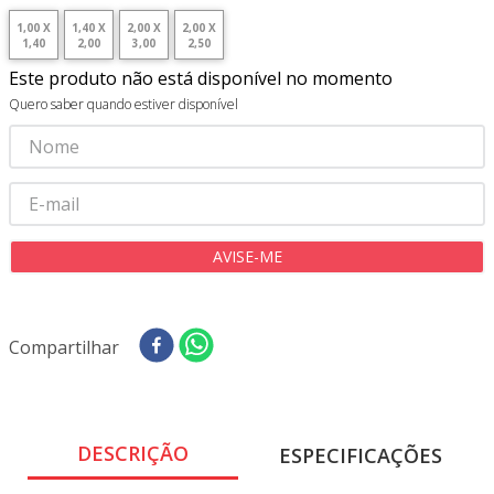
8
º
tricoline digital
1,00 X
1,40 X
2,00 X
2,00 X
1,40
2,00
3,00
2,50
9
º
tecido oxford
Este produto não está disponível no momento
10
º
toalha mesa
Quero saber quando estiver disponível
Compartilhar
DESCRIÇÃO
ESPECIFICAÇÕES