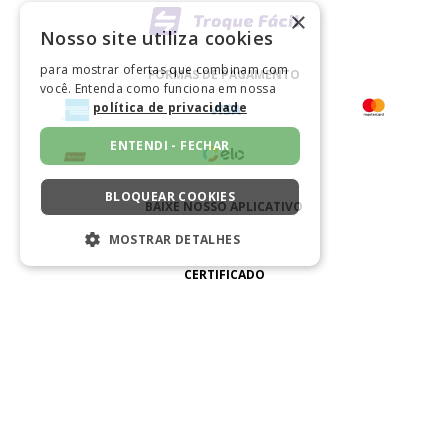
×
Nosso site utiliza cookies
para mostrar ofertas que combinam com
FORMAS DE PAGAMENTO
você. Entenda como funciona em nossa
política de privacidade
ENTENDI - FECHAR
BLOQUEAR COOKIES
BAIXE NOSSO APLICATIVO
MOSTRAR DETALHES
ESTRITAMENTE NECESSÁRIOS
CERTIFICADO
DESEMPENHO
SEGMENTAÇÃO
FUNCIONALIDADE
NÃO CLASSIFICADO