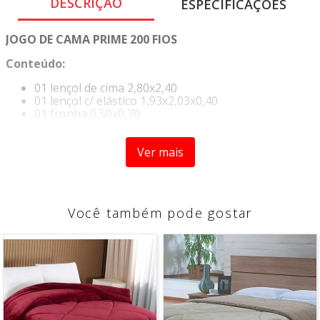
DESCRIÇÃO
ESPECIFICAÇÕES
JOGO DE CAMA PRIME 200 FIOS
Conteúdo:
01 lençol de cima 2,80x2,40
01 lençol c/ elástico 1,93x2,03x0,40
01 fronha 0,50x0,70
Composição:
Ver mais
80%Algodão
20%Poliester
Instruçao de lavagem:
Você também pode gostar
Lavagem manual
Não usar alvejante e cloro
Não secar na máquina ou secadora
Secar no varal à sombra
Passar à ferro
Não limpar a seco