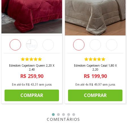
Edredom Capetown Queen 2,20 X
Edredom Capetown Casal 1,80 X
2,40
2,20
R$
259
,
90
R$
199
,
90
Em até
6
x
R$
43
,
31
sem juros
Em até
4
x
R$
49
,
97
sem juros
COMPRAR
COMPRAR
COMENTÁRIOS