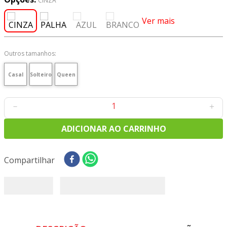
CINZA
8
º
tecido oxford
Ver mais
9
º
tricoline digital
10
º
tecidos
Outros tamanhos:
Casal
Solteiro
Queen
－
＋
ADICIONAR AO CARRINHO
Compartilhar