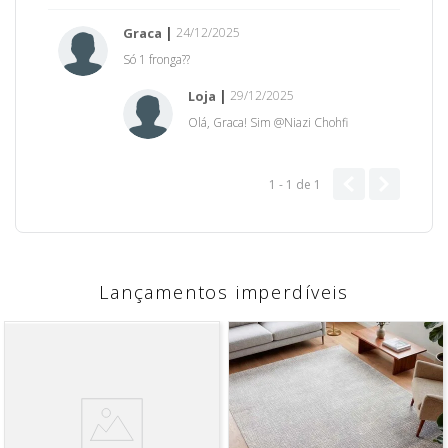
Graca
24/12/2025
Só 1 fronga??
Loja
29/12/2025
Olá, Graca! Sim @Niazi Chohfi
1 - 1
de
1
Lançamentos imperdíveis