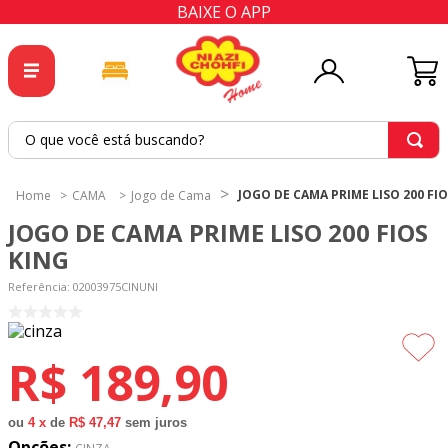
BAIXE O APP
O que você está buscando?
TERMOS MAIS BUSCADOS
JOGO DE CAMA PRIME LISO 200 FI
CAMA
Jogo de Cama
1
º
tricoline
JOGO DE CAMA PRIME LISO 200 FIOS
2
º
tapete
KING
3
º
cortina
Referência
:
02003975CINUNI
4
º
tapetes
5
º
tecido percal
R$
189
,
90
6
º
tecido tricoline
7
º
percal
ou
4
x
de
R$ 47,47
sem juros
Opções: