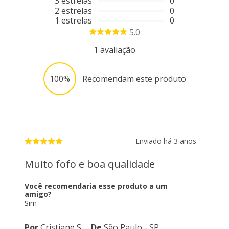
3
estrelas
0
2
estrelas
0
1
estrelas
0
5.0
1
avaliação
100%
Recomendam este produto
Enviado há
3 anos
Muito fofo e boa qualidade
Você recomendaria esse produto a um
amigo?
Sim
Por
Cristiane S.
De
São Paulo - SP