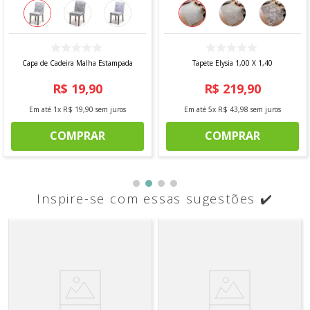
Capa de Cadeira Malha Estampada
Tapete Elysia 1,00 X 1,40
R$
19
,
90
R$
219
,
90
Em até
1
x
R$
19
,
90
sem juros
Em até
5
x
R$
43
,
98
sem juros
COMPRAR
COMPRAR
Inspire-se com essas sugestões ✔️