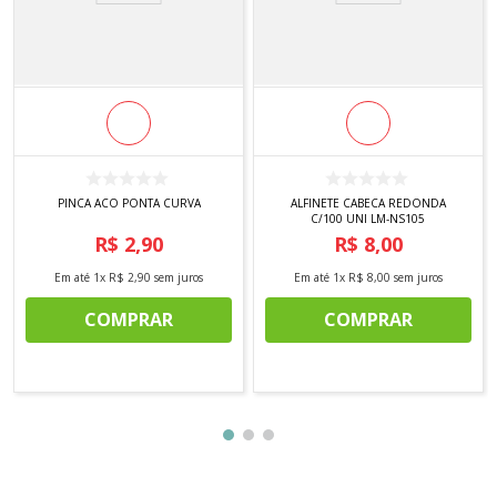
PINCA ACO PONTA CURVA
ALFINETE CABECA REDONDA
C/100 UNI LM-NS105
R$
2
,
90
R$
8
,
00
Em até
1
x
R$
2
,
90
sem juros
Em até
1
x
R$
8
,
00
sem juros
COMPRAR
COMPRAR