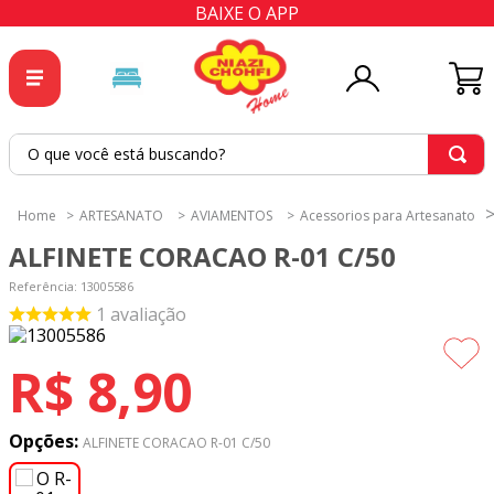
BAIXE O APP
O que você está buscando?
TERMOS MAIS BUSCADOS
ARTESANATO
AVIAMENTOS
Acessorios para Artesanato
1
º
tricoline
ALFINETE CORACAO R-01 C/50
2
º
tapete
Referência
:
13005586
3
º
cortina
1
avaliação
4
º
tecido percal
R$
8
,
90
5
º
tapetes
6
º
tecido tricoline
Opções:
ALFINETE CORACAO R-01 C/50
7
º
percal