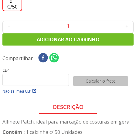
8
º
tricoline digital
9
º
tecido oxford
10
º
toalha mesa
－
＋
ADICIONAR AO CARRINHO
Compartilhar
CEP
Calcular o frete
Não sei meu CEP
DESCRIÇÃO
Alfinete Patch, ideal para marcação de costuras em geral.
Contém :
1 caixinha c/ 50 Unidades.