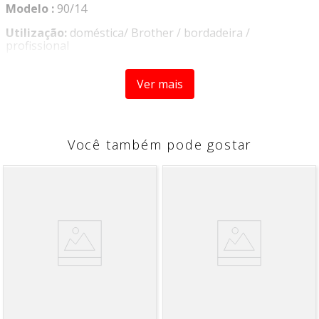
Modelo :
90/14
Utilização:
doméstica/ Brother / bordadeira /
profissional
Quantidade:
10 unidades
Ver mais
Composição:
Aço niquelado
Fornecedor:
Lanmax
Você também pode gostar