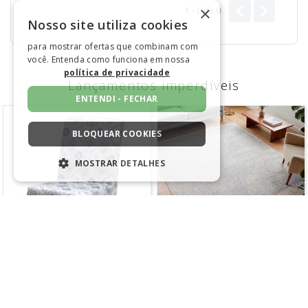
×
1 - 0
de
0
Nosso site utiliza cookies
para mostrar ofertas que combinam com
você. Entenda como funciona em nossa
política de privacidade
Lançamentos imperdíveis
ENTENDI - FECHAR
BLOQUEAR COOKIES
MOSTRAR DETALHES
ESTRITAMENTE NECESSÁRIOS
DESEMPENHO
SEGMENTAÇÃO
FUNCIONALIDADE
NÃO CLASSIFICADO