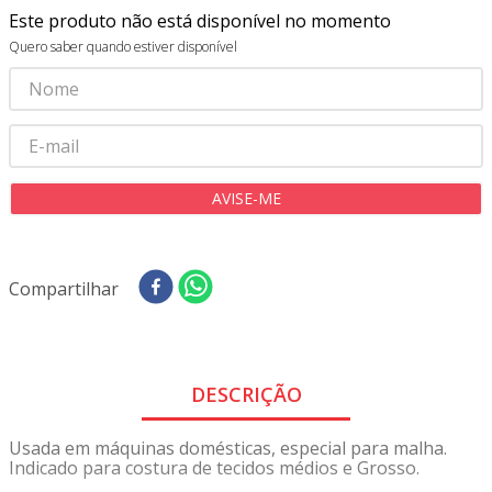
8
º
tecido oxford
Este produto não está disponível no momento
9
º
tricoline digital
Quero saber quando estiver disponível
10
º
tecidos
Compartilhar
DESCRIÇÃO
Usada em máquinas domésticas, especial para malha.
Indicado para costura de tecidos médios e Grosso.