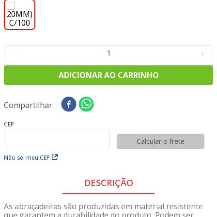
8
º
tricoline digital
9
º
tecido oxford
10
º
toalha mesa
－
＋
ADICIONAR AO CARRINHO
Compartilhar
CEP
Calcular o frete
Não sei meu CEP
DESCRIÇÃO
As abraçadeiras são produzidas em material resistente
que garantem a durabilidade do produto. Podem ser