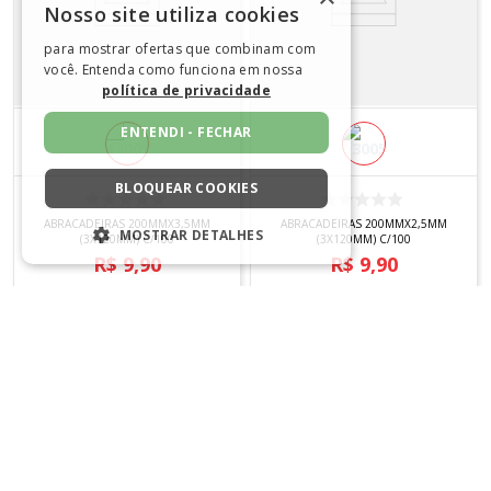
Nosso site utiliza cookies
para mostrar ofertas que combinam com
você. Entenda como funciona em nossa
política de privacidade
ENTENDI - FECHAR
BLOQUEAR COOKIES
ABRACADEIRAS 200MMX3,5MM
ABRACADEIRAS 200MMX2,5MM
MOSTRAR DETALHES
(3X120MM) C/100
(3X120MM) C/100
R$
9
,
90
R$
9
,
90
ESTRITAMENTE NECESSÁRIOS
Em até
1
x
R$
9
,
90
sem juros
Em até
1
x
R$
9
,
90
sem juros
DESEMPENHO
COMPRAR
COMPRAR
SEGMENTAÇÃO
FUNCIONALIDADE
NÃO CLASSIFICADO