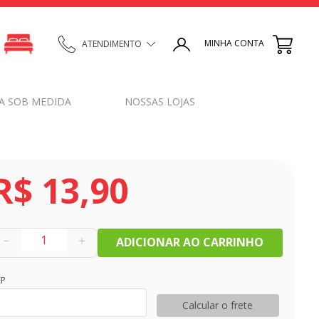
MINHA CONTA
ATENDIMENTO
A SOB MEDIDA
NOSSAS LOJAS
R$
13
,
90
－
＋
ADICIONAR AO CARRINHO
EP
Calcular o frete