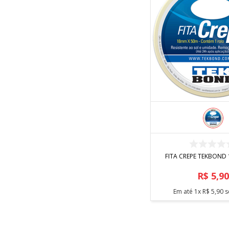
COMPRA
FITA CREPE TEKBON
R$
5
,
9
Em até
1
x
R$
5
,
90
s