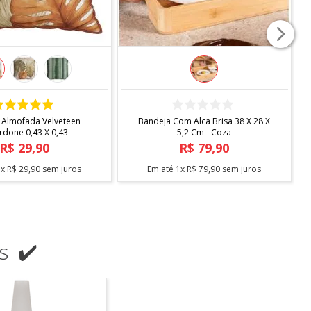
COMPRAR
COMPRAR
 Almofada Velveteen
Bandeja Com Alca Brisa 38 X 28 X
rdone 0,43 X 0,43
5,2 Cm - Coza
R$
29
,
90
R$
79
,
90
1
x
R$
29
,
90
sem juros
Em até
1
x
R$
79
,
90
sem juros
s ✔️