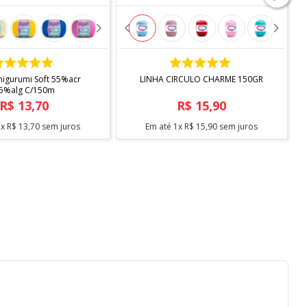
COMPRAR
COMPRAR
migurumi Soft 55%acr
LINHA CIRCULO CHARME 150GR
45%alg C/150m
R$
13
,
70
R$
15
,
90
1
x
R$
13
,
70
sem juros
Em até
1
x
R$
15
,
90
sem juros