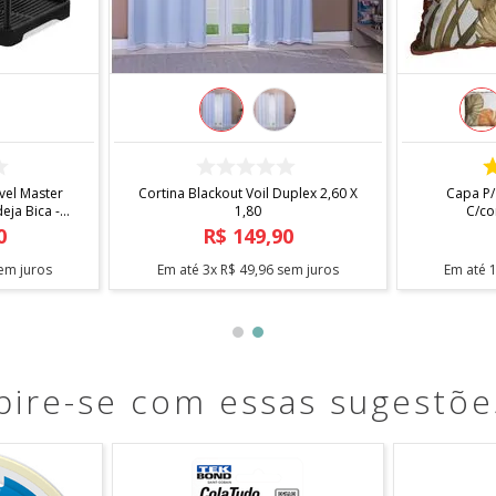
COMPRAR
el Master
Cortina Blackout Voil Duplex 2,60 X
Capa P/
ja Bica -
1,80
C/co
0
R$
149
,
90
em juros
Em até
3
x
R$
49
,
96
sem juros
Em até
pire-se com essas sugestõe