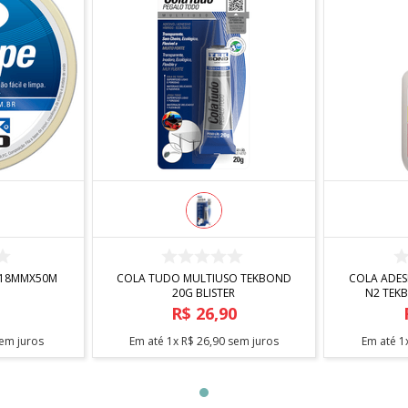
R
COMPRAR
D 18MMX50M
COLA TUDO MULTIUSO TEKBOND
COLA ADES
20G BLISTER
N2 TEK
0
R$
26
,
90
em juros
Em até
1
x
R$
26
,
90
sem juros
Em até
1