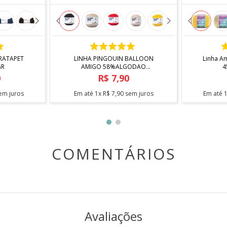
COMPRAR
RATAPET
LINHA PINGOUIN BALLOON
Linha A
GR
AMIGO 58%ALGODAO
42%ACRILICO 50GR
0
R$
7
,
90
em juros
Em até
1
x
R$
7
,
90
sem juros
Em até
COMENTÁRIOS
Avaliações