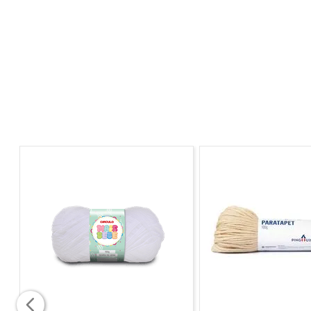
Comprimento:
24mmX1,5m.
Composição:
Fita a base de filme polietileno e adesivo a
Fabricante:
TekBond