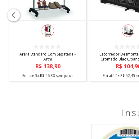
COMPRAR
COMPRAR
Arara Standard Com Sapateira -
Escorredor Desmontav
Arthi
Cromado Blac C/bande
Arthi
R$
138
,
90
R$
104
,
9
Em até
3
x
R$
46
,
30
sem juros
Em até
2
x
R$
52
,
45
s
Ins