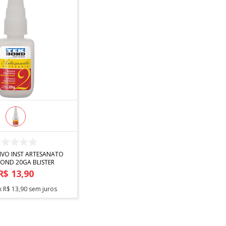
COMPRAR
IVO INST ARTESANATO
BOND 20GA BLISTER
R$
13
,
90
x
R$
13
,
90
sem juros