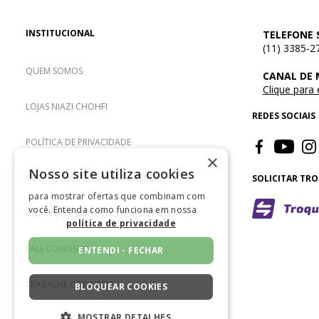
INSTITUCIONAL
TELEFONE 
(11) 3385-2
QUEM SOMOS
CANAL DE
Clique para
LOJAS NIAZI CHOHFI
REDES SOCIAIS
POLÍTICA DE PRIVACIDADE
×
Nosso site utiliza cookies
CONDIÇÕES DE COMPRA E VENDA
SOLICITAR TR
para mostrar ofertas que combinam com
você. Entenda como funciona em nossa
CORTINAS E PERSIANAS SOB MEDIDA
política de privacidade
FALE CONOSCO
ENTENDI - FECHAR
TRABALHE CONOSCO
BLOQUEAR COOKIES
MOSTRAR DETALHES