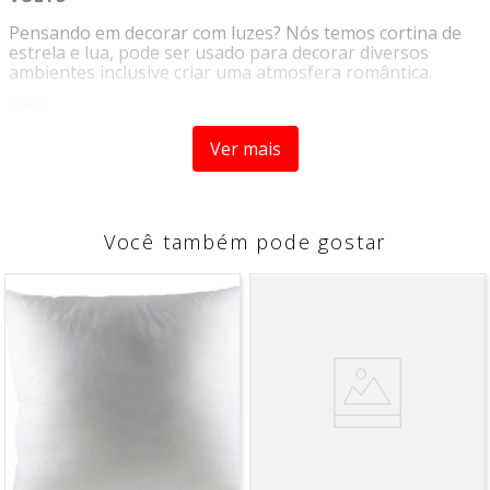
Pensando em decorar com luzes? Nós temos cortina de
estrela e lua, pode ser usado para decorar diversos
ambientes inclusive criar uma atmosfera romântica.
COR
Conforme imagem
Ver mais
ESPECIFICAÇÕES
Função: 8 modos
Nível impermeável: IP44
Uso: Interno e Externo (Controle e tomada não é prova
Você também pode gostar
d’água, precisa ser protegido)
Material: PVC
Pequeno diâmetro Estrela: 10 cm
Grande diâmetro da lua: 19 cm
Comprimento total do cabo: 2.5 m
Poder: 0.05 w/luz led
Cor da luz: Branco quente
Cor do fio: Transparente
Tensão: 110 v
Pacote inclui:
1 x LED cortina de luz
CONTEUDO DA EMBALAGEM