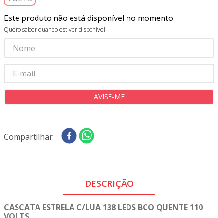
8
º
tricoline digital
Este produto não está disponível no momento
9
º
tecido oxford
Quero saber quando estiver disponível
10
º
toalha mesa
Compartilhar
DESCRIÇÃO
CASCATA ESTRELA C/LUA 138 LEDS BCO QUENTE 110
VOLTS