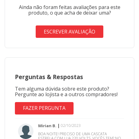
Ainda não foram feitas avaliações para este
produto, o que acha de deixar uma?
ESCREVER AVALIAÇÃO
Perguntas
&
Respostas
Tem alguma dúvida sobre este produto?
Pergunte ao lojista e a outros compradores!
FAZER PERGUNTA
Mirian B.
02/10/2023
BOA NOITE! PRECISO DE UMA CASCATA
ESTRELA COM LUA 220 VOLTS, VOCÊS TEM? NO