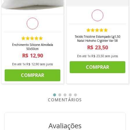
1 CASCATA ESTRELA C/LUA 138 LEDS BCO QUENTE 110
VOLTS (PA2061BQ)
ATENÇÃO
Imagens meramente ilustrativas
As cores e detalhes podem variar entre as imagens
mostradas acima e o produto físico.
Tecido Tricoline Estampado Lg1,50
Natal Hohoho C/glitter Var 58
Enchimento Silicone Almofada
R$
23
,
50
50x50cm
R$
12
,
90
Em até
1
x
R$
23
,
50
sem juros
Em até
1
x
R$
12
,
90
sem juros
COMPRAR
COMPRAR
COMENTÁRIOS
Avaliações