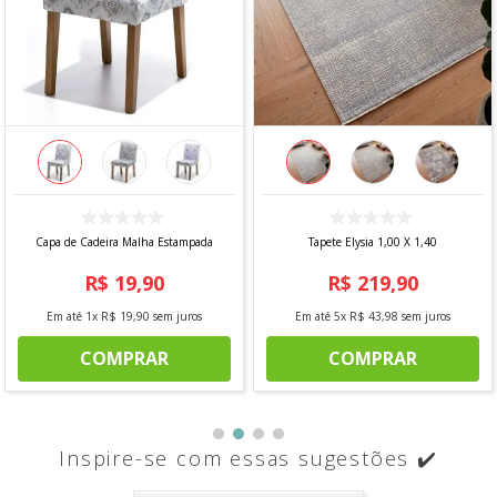
Capa de Cadeira Malha Estampada
Tapete Elysia 1,00 X 1,40
R$
19
,
90
R$
219
,
90
Em até
1
x
R$
19
,
90
sem juros
Em até
5
x
R$
43
,
98
sem juros
COMPRAR
COMPRAR
Inspire-se com essas sugestões ✔️