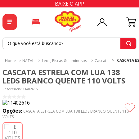
BAIXE O APP
O que você está buscando?
TERMOS MAIS BUSCADOS
CASCATA E
NATAL
Leds, Piscas & Luminosos
Cascata
1
º
tricoline
CASCATA ESTRELA COM LUA 138
2
º
tapete
LEDS BRANCO QUENTE 110 VOLTS
3
º
cortina
Referência
:
11402616
4
º
tapetes
5
º
tecido percal
Opções:
CASCATA ESTRELA COM LUA 138 LEDS BRANCO QUENTE 110
VOLTS
6
º
tecido tricoline
7
º
percal