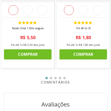
ORIGEM:
Nacional
MARCA:
Niazi
INFORMAÇÕES ADICIONAIS
Vendido a cada 1,00 MT onde a medida se refere a um
Tecido Chita 1.50m Largura
Tnt 40 Gr Sf
metro de comprimento pela largura do tecido. Caso seja
solicitado 2 mts, será enviado metragem corrida, sem
R$
5
,
50
R$
1
,
80
cortes.
Para pedidos acima de 15 metros, é possível que haja
Em até
1
x
R$
5
,
50
sem juros
Em até
1
x
R$
1
,
80
sem juros
fracionamento do corte.
COMPRAR
COMPRAR
*Imagem meramente ilustrativa*
COMENTÁRIOS
Avaliações