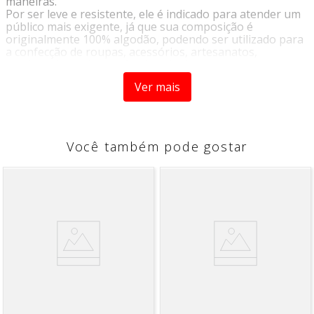
maneiras.
Por ser leve e resistente, ele é indicado para atender um
público mais exigente, já que sua composição é
originalmente 100% algodão, podendo ser utilizado para
a confecção de roupas, acessórios, artesanatos,
patchwork, ou decoração de móveis.
Sua variedade de cores e estampas proporciona infinitas
Ver mais
possibilidades de criação de acordo com a sua
criatividade.
INSTRUÇÕES DE LAVAGEM
Você também pode gostar
• Lavagem a temperatura máxima de 40°C
• Não Alvejar
• Permmitida secagem em temperatura máxima 70°C
• Passar em temperatura máxima 200°C
• Limpar a seco com hidrocarboneto ou percloroetileno
COMPOSIÇÃO:
100% Algodão
LARGURA:
1,49m