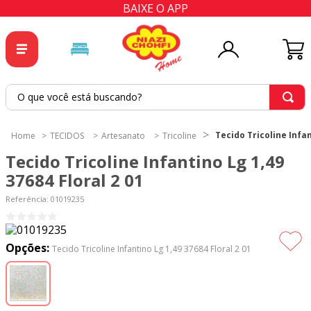
BAIXE O APP
O que você está buscando?
TERMOS MAIS BUSCADOS
Tecido Tricoline Infan
TECIDOS
Artesanato
Tricoline
1
º
tricoline
Tecido Tricoline Infantino Lg 1,49
2
º
tapete
37684 Floral 2 01
3
º
cortina
Referência
:
01019235
4
º
tecido percal
5
º
tapetes
Opções:
Tecido Tricoline Infantino Lg 1,49 37684 Floral 2 01
6
º
tecido tricoline
7
º
percal