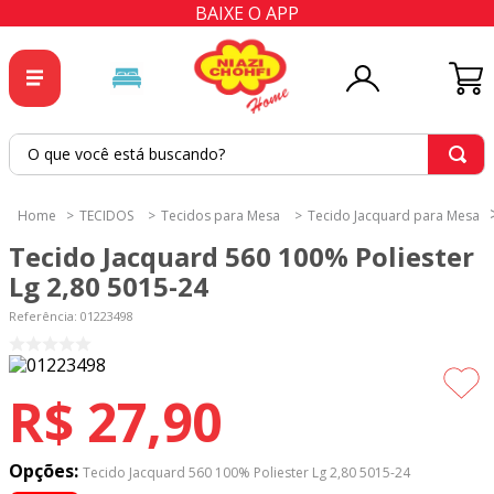
BAIXE O APP
O que você está buscando?
TERMOS MAIS BUSCADOS
TECIDOS
Tecidos para Mesa
Tecido Jacquard para Mesa
1
º
tricoline
Tecido Jacquard 560 100% Poliester
2
º
tapete
Lg 2,80 5015-24
3
º
cortina
Referência
:
01223498
4
º
tecido percal
5
º
tapetes
R$
27
,
90
6
º
tecido tricoline
7
º
percal
Opções:
Tecido Jacquard 560 100% Poliester Lg 2,80 5015-24