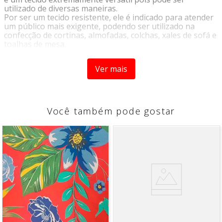
utilizado de diversas maneiras.
Por ser um tecido resistente, ele é indicado para atender
um público mais exigente, podendo ser utilizado na
confecção de cortinas, almofadas, colchas, xales de sofá e
toalhas de mesa.
A variedade de cores proporciona infinitas possibilidades
de criação de acordo com a sua criatividade. Sua qualidade
Ver mais
altamente resistente, irá trazer mais sofisticação à sua
casa, e suas peças.
Esse tecido não é indicado para tapeçaria e paredes!
Você também pode gostar
CARACTERÍSTICAS
- Resistente
- Versátil
- Estampados
- Não impermeável
COMPOSIÇÃO
- 100% Poliéster
LARGURA