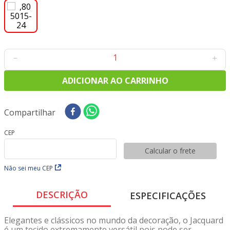
8
º
tricoline digital
9
º
tecido oxford
10
º
toalha mesa
－
＋
ADICIONAR AO CARRINHO
Compartilhar
CEP
Calcular o frete
Não sei meu CEP
DESCRIÇÃO
ESPECIFICAÇÕES
Elegantes e clássicos no mundo da decoração, o Jacquard
é um tecido extremamente versátil pois pode ser