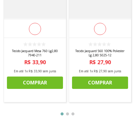
Tecido Jacquard Mesa 760 Lg2,80
Tecido Jacquard 560 100% Poliester
7940-211
Lg 2,80 5025-12
R$
33
,
90
R$
27
,
90
Em até
1
x
R$
33
,
90
sem juros
Em até
1
x
R$
27
,
90
sem juros
COMPRAR
COMPRAR