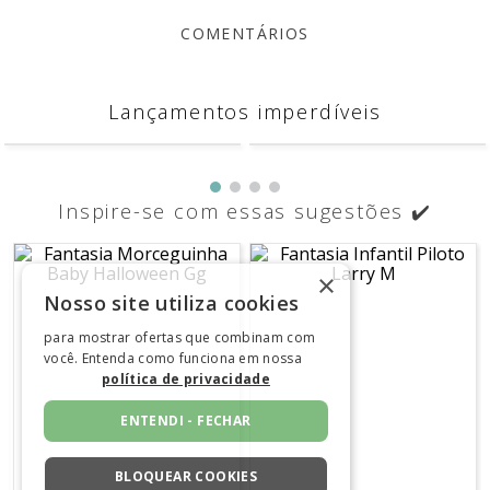
COMENTÁRIOS
Avaliações
Ainda não foram feitas avaliações para este
produto, o que acha de deixar uma?
ESCREVER AVALIAÇÃO
×
Nosso site utiliza cookies
para mostrar ofertas que combinam com
você. Entenda como funciona em nossa
Lançamentos imperdíveis
política de privacidade
ENTENDI - FECHAR
BLOQUEAR COOKIES