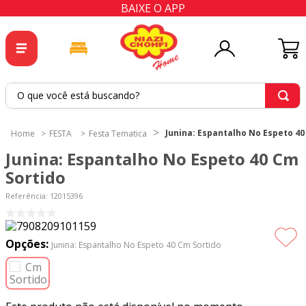
BAIXE O APP
O que você está buscando?
TERMOS MAIS BUSCADOS
Junina: Espantalho No Espeto 40
FESTA
Festa Tematica
1
º
tricoline
Junina: Espantalho No Espeto 40 Cm
2
º
tapete
Sortido
3
º
cortina
Referência
:
12015396
4
º
tecido percal
5
º
tapetes
Opções:
Junina: Espantalho No Espeto 40 Cm Sortido
6
º
tecido tricoline
7
º
percal