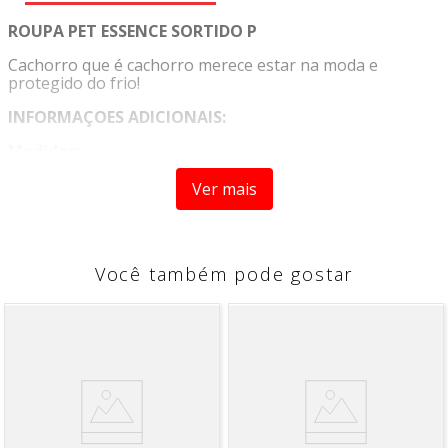
ROUPA PET ESSENCE SORTIDO P
Cachorro que é cachorro merece estar na moda e
protegido do frio!
INFORMAÇOES ADICIONAIS:
Medidas:
Composição:
100% Poliester
Ver mais
Ideal:
Caes e Gatos
Produto sortido, sem opção de escolha.
Você também pode gostar