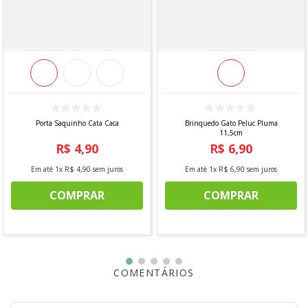
Porta Saquinho Cata Caca
Brinquedo Gato Peluc Pluma
11,5cm
R$
4
,
90
R$
6
,
90
Em até
1
x
R$
4
,
90
sem juros
Em até
1
x
R$
6
,
90
sem juros
COMPRAR
COMPRAR
COMENTÁRIOS