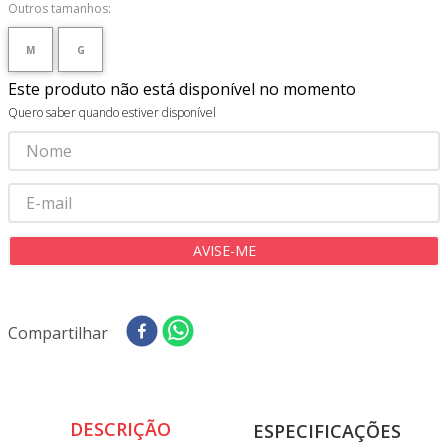
8
º
tricoline digital
Outros tamanhos:
9
º
tecido oxford
M
G
10
º
toalha mesa
Este produto não está disponível no momento
Quero saber quando estiver disponível
Compartilhar
DESCRIÇÃO
ESPECIFICAÇÕES