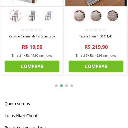
Capa de Cadeira Malha Estampada
Tapete Elysia 1,00 X 1,40
R$
19
,
90
R$
219
,
90
Em até
1
x
R$
19
,
90
sem juros
Em até
5
x
R$
43
,
98
sem juros
COMPRAR
COMPRAR
Quem somos
Lojas Niazi Chohfi
Política de privacidade