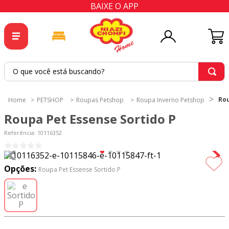
BAIXE O APP
O que você está buscando?
TERMOS MAIS BUSCADOS
Rou
PETSHOP
Roupas Petshop
Roupa Inverno Petshop
1
º
tricoline
Roupa Pet Essense Sortido P
2
º
tapete
Referência
:
10116352
3
º
cortina
4
º
tapetes
Opções:
Roupa Pet Essense Sortido P
5
º
tecido percal
6
º
tecido tricoline
7
º
percal