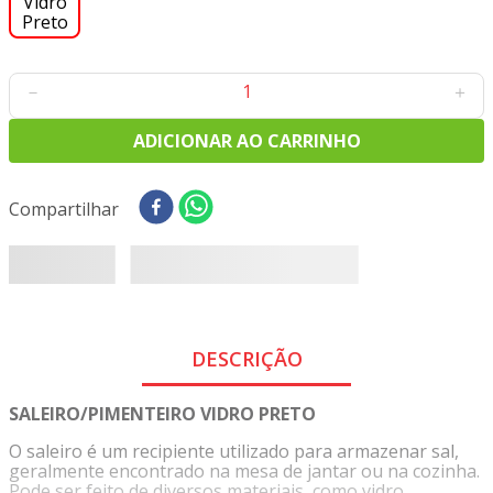
8
º
tricoline digital
9
º
tecido oxford
10
º
tapete sisal
－
＋
ADICIONAR AO CARRINHO
Compartilhar
DESCRIÇÃO
SALEIRO/PIMENTEIRO VIDRO PRETO
O saleiro é um recipiente utilizado para armazenar sal,
geralmente encontrado na mesa de jantar ou na cozinha.
Pode ser feito de diversos materiais, como vidro,