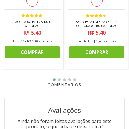
Composição:
Vidro e Plástico
Capacidade:
90ml
Contém:
1 Saleiro/Pimenteiro vidro preto
SACO PARA LIMPEZA 100%
SACO PARA LIMPEZA XADREZ
ALGODAO
COSTURADO 100%ALGODAO
*IMAGEM MERAMENTE ILUSTRATIVA
R$
5
,
40
R$
5
,
40
Em até
1
x
R$
5
,
40
sem juros
Em até
1
x
R$
5
,
40
sem juros
COMPRAR
COMPRAR
COMENTÁRIOS
Avaliações
Ainda não foram feitas avaliações para este
produto, o que acha de deixar uma?