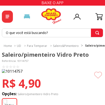
BAIXE O APP
O que você está buscando?
TERMOS MAIS BUSCADOS
Saleiro/pime
UD
Para Temperar
Saleiro&Pimenteiro
1
º
tricoline
Saleiro/pimenteiro Vidro Preto
2
º
tapete
Referência
:
10114757
3
º
cortina
4
º
tecido percal
R$
4
,
90
5
º
tapetes
6
º
percal
Opções:
Saleiro/pimenteiro Vidro Preto
7
º
tecido tricoline