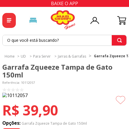
BAIXE O APP
O que você está buscando?
TERMOS MAIS BUSCADOS
Garrafa Zqueeze T
UD
Para Servir
Jarras & Garrafas
1
º
tricoline
Garrafa Zqueeze Tampa de Gato
2
º
tapete
150ml
3
º
cortina
Referência
:
10112057
4
º
tapetes
5
º
tecido percal
R$
39
,
90
6
º
tricoline digital
7
º
percal
Opções:
Garrafa Zqueeze Tampa de Gato 150ml