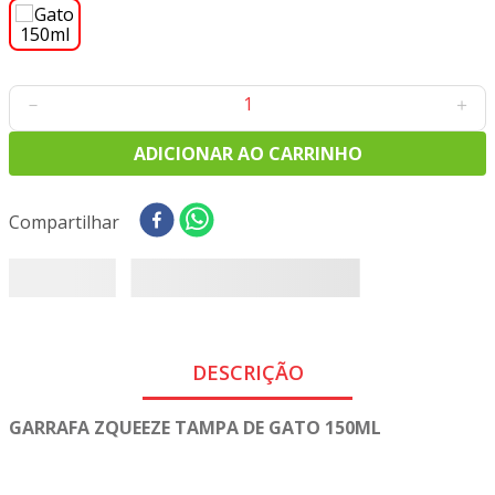
8
º
tecido tricoline
9
º
tecido oxford
10
º
toalha mesa
－
＋
ADICIONAR AO CARRINHO
Compartilhar
DESCRIÇÃO
GARRAFA ZQUEEZE TAMPA DE GATO 150ML