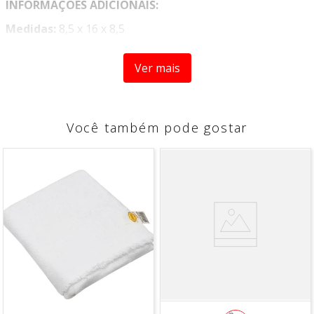
INFORMAÇOES ADICIONAIS:
Medidas:
8,5 x 16 x 8,5
Material:
Acrilico
Ver mais
Contem:
1 peça
Você também pode gostar