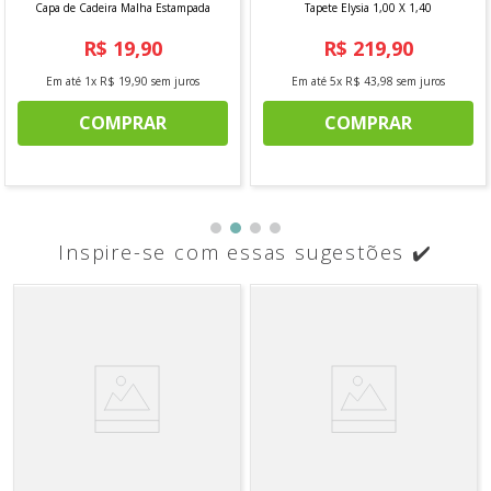
Capa de Cadeira Malha Estampada
Tapete Elysia 1,00 X 1,40
R$
19
,
90
R$
219
,
90
Em até
1
x
R$
19
,
90
sem juros
Em até
5
x
R$
43
,
98
sem juros
COMPRAR
COMPRAR
Inspire-se com essas sugestões ✔️