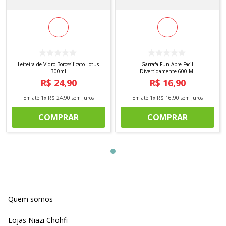
Leiteira de Vidro Borossilicato Lotus
Garrafa Fun Abre Facil
300ml
Divertidamente 600 Ml
R$
24
,
90
R$
16
,
90
Em até
1
x
R$
24
,
90
sem juros
Em até
1
x
R$
16
,
90
sem juros
COMPRAR
COMPRAR
Quem somos
Lojas Niazi Chohfi