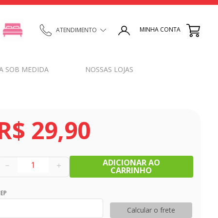
MINHA CONTA
ATENDIMENTO
A SOB MEDIDA
NOSSAS LOJAS
R$
29
,
90
ADICIONAR AO
－
＋
CARRINHO
EP
Calcular o frete