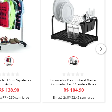
COMPRAR
COMPRAR
ndard Com Sapateira -
Escorredor Desmontavel Master
Arthi
Cromado Blac C/bandeja Bica -
Arthi
R$
138
,
90
R$
104
,
90
3
x
R$
46
,
30
sem juros
Em até
2
x
R$
52
,
45
sem juros