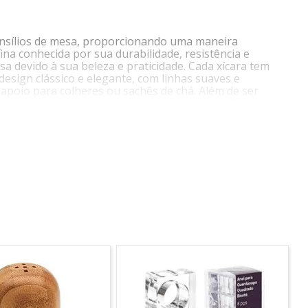
tensílios de mesa, proporcionando uma maneira
na conhecida por sua durabilidade, resistência e
a devido à sua beleza e praticidade. Cada xícara tem
design clássico e elegante, com linhas suaves e
apoio para colheres ou sachês de chá. Além de ser
 chá ou chocolate quente, dependendo das preferências
uças, mas é sempre importante verificar as instruções