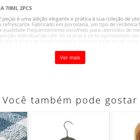
NA 70ML 2PCS
2 peças é uma adição elegante e prática à sua coleção de u
refrescante. Fabricado em porcelana, um tipo de cerâmica fi
 qualidade frequentemente escolhido para utensílios de mes
porção individual de café. As xícaras e pires apresentam um 
modar a xícara de forma estável e também pode servir como 
também pode ser utilizado para servir outras bebidas, como
e limpar. Pode ser seguro para uso em micro-ondas e lava-lo
Ver mais
ongevidade do produto.
Você também pode gostar