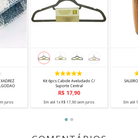
m Porcelana 70ml 2 peças
COMPRAR
 XADREZ
Kit 6pcs Cabide Aveludado C/
SALEIR
ALGODAO
Suporte Central
R$
17
,
90
m juros
Em até
1
x
R$
17
,
90
sem juros
Em até