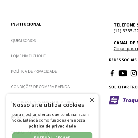
INSTITUCIONAL
TELEFONE 
(11) 3385-2
QUEM SOMOS
CANAL DE
Clique para
LOJAS NIAZI CHOHFI
REDES SOCIAIS
POLÍTICA DE PRIVACIDADE
CONDIÇÕES DE COMPRA E VENDA
SOLICITAR TR
×
CORTINAS E PERSIANAS SOB MEDIDA
Nosso site utiliza cookies
para mostrar ofertas que combinam com
FALE CONOSCO
você. Entenda como funciona em nossa
política de privacidade
TRABALHE CONOSCO
ENTENDI - FECHAR