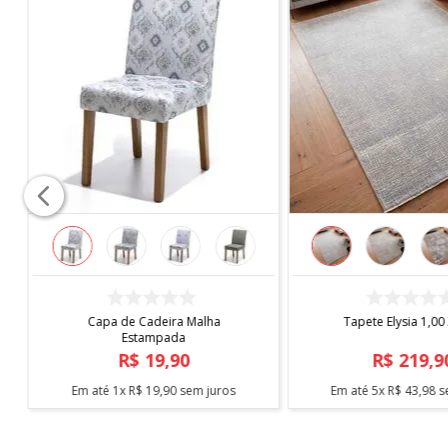
COMPRAR
COMPRAR
Capa de Cadeira Malha
Tapete Elysia 1,00
Estampada
R$
19
,
90
R$
219
,
9
Em até
1
x
R$
19
,
90
sem juros
Em até
5
x
R$
43
,
98
s