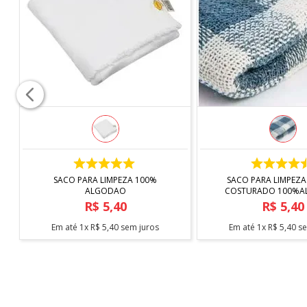
Comprimento:
13cm
Composição:
Porcelana
Capacidade:
70ml
Contém:
1 Conjunto de Xícara e Pires de Café Mesh e
*IMAGEM MERAMENTE ILUSTRATIVA
COMPRAR
COMPRAR
SACO PARA LIMPEZA 100%
SACO PARA LIMPEZA
ALGODAO
COSTURADO 100%
R$
5
,
40
R$
5
,
40
Em até
1
x
R$
5
,
40
sem juros
Em até
1
x
R$
5
,
40
se