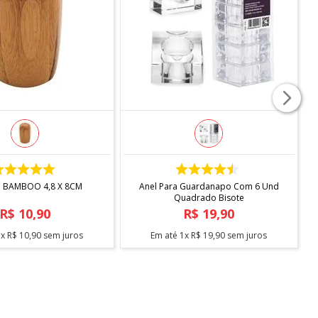
COMPRAR
COMPRAR
O BAMBOO 4,8 X 8CM
Anel Para Guardanapo Com 6 Und
Quadrado Bisote
R$
10
,
90
R$
19
,
90
1
x
R$
10
,
90
sem juros
Em até
1
x
R$
19
,
90
sem juros