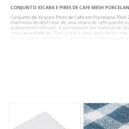
CONJUNTO XICARA E PIRES DE CAFE MESH PORCELA
Conjunto de Xícara e Pires de Café em Porcelana 70ml 
charmosa de desfrutar de uma xícara de café quente ou 
acabamento refinado. A porcelana é um material de alta
uma capacidade de 70ml, o que é ideal para servir uma 
proporções equilibradas. O pires é projetado para aco
usado para servir café quente ou frio, este conjunto 
pessoais. A Porcelana é resistente a manchas e fácil d
específicas de cuidado do fabricante para garantir a l
INFORMAÇÕES DO PRODUTO
MEDIDAS
XÍCARAS
Altura:
6cm
Largura:
5,8cm
Comprimento:
5,8cm
PIRES