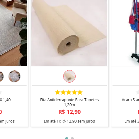
COMPRAR
 X 1,40
Fita Antiderrapante Para Tapetes
Arara Sta
1,20m
0
R$
12
,
90
em juros
Em até
1
x
R$
12
,
90
sem juros
Em até