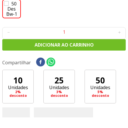
8
º
tricoline digital
9
º
tecido oxford
10
º
tapete sisal
－
＋
ADICIONAR AO CARRINHO
Compartilhar
10
25
50
Unidades
Unidades
Unidades
2
%
3
%
5
%
desconto
desconto
desconto