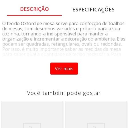
DESCRIÇÃO
ESPECIFICAÇÕES
O tecido Oxford de mesa serve para confecção de toalhas
de mesas, com desenhos variados e próprio para a sua
cozinha, tornando-a indispensável para manter a
organização e incrementar a decoração do ambiente. Elas
podem ser quadradas, retangulares, ovais ou redondas.
Por isso, é muito importante saber as medidas da mesa
para saber qual a quantidade de tecido necessária. Para
mesas quadradas ou retangulares deve se medir o
comprimento e a largura. Para mesas redondas ou ovais
Ver mais
se mede o diâmetro. É preciso considerar também a
quantidade de tecido que ficará caído nas laterais.
Dados Técnicos:
Composição: 100% Poliéster
Você também pode gostar
Gramatura: 180 g/ml
Largura: 1,50
Instrução de Lavagem:
-Lavagem até 40°C Processo Normal
-Não utilizar alvejante ou clareador