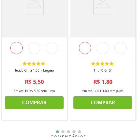
-Utilizar temperatura mínima
-Temperatura máxima do ferro 150°C
-Não limpar a seco
Observação:
Vendido a cada 1,00 MT onde a medida se
refere a um metro de comprimento pela largura do
tecido. Caso seja solicitado 2 mts, será enviado metragem
corrida, sem cortes. Para pedidos acima de 15 metros, é
possível que haja fracionamento do corte*
Tecido Chita 1.50m Largura
Tnt 40 Gr Sf
R$
5
,
50
R$
1
,
80
Em até
1
x
R$
5
,
50
sem juros
Em até
1
x
R$
1
,
80
sem juros
COMPRAR
COMPRAR
COMENTÁRIOS