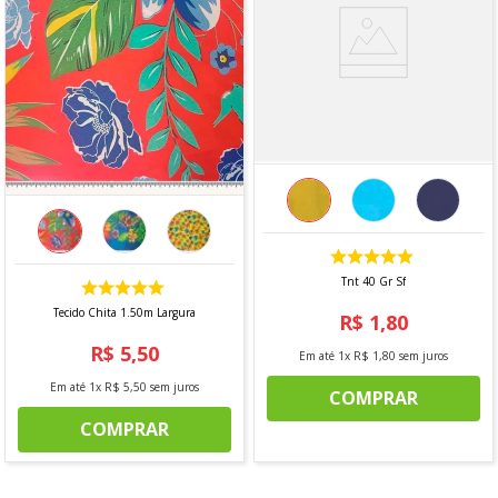
-Não utilizar alvejante ou clareador
-Utilizar temperatura mínima
-Temperatura máxima do ferro 150°C
-Não limpar a seco
Observação:
Vendido a cada 1,00 MT onde a medida se
refere a um metro de comprimento pela largura do
tecido. Caso seja solicitado 2 mts, será enviado metragem
corrida, sem cortes. Para pedidos acima de 15 metros, é
possível que haja fracionamento do corte*
Tnt 40 Gr Sf
Tecido Chita 1.50m Largura
R$
1
,
80
R$
5
,
50
Em até
1
x
R$
1
,
80
sem juros
Em até
1
x
R$
5
,
50
sem juros
COMPRAR
COMPRAR