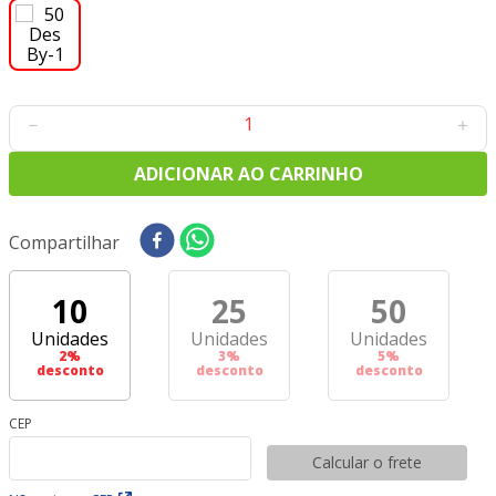
8
º
tricoline digital
9
º
tecido oxford
10
º
toalha mesa
－
＋
ADICIONAR AO CARRINHO
Compartilhar
10
25
50
Unidades
Unidades
Unidades
2
%
3
%
5
%
desconto
desconto
desconto
CEP
Calcular o frete