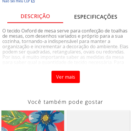
Não sei meu CEP
DESCRIÇÃO
ESPECIFICAÇÕES
O tecido Oxford de mesa serve para confecção de toalhas
de mesas, com desenhos variados e próprio para a sua
cozinha, tornando-a indispensável para manter a
organização e incrementar a decoração do ambiente. Elas
podem ser quadradas, retangulares, ovais ou redondas.
Por isso, é muito importante saber as medidas da mesa
para saber qual a quantidade de tecido necessária. Para
mesas quadradas ou retangulares deve se medir o
comprimento e a largura. Para mesas redondas ou ovais
Ver mais
se mede o diâmetro. É preciso considerar também a
quantidade de tecido que ficará caído nas laterais.
Dados Técnicos:
Composição: 100% Poliéster
Você também pode gostar
Gramatura: 180 g/ml
Largura: 1,50
Instrução de Lavagem:
-Lavagem até 40°C Processo Normal