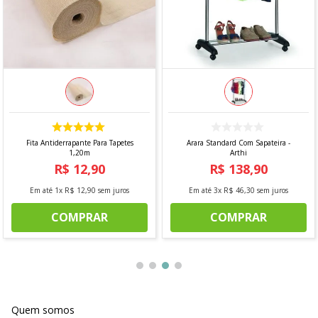
Fita Antiderrapante Para Tapetes
Arara Standard Com Sapateira -
1,20m
Arthi
R$
12
,
90
R$
138
,
90
Em até
1
x
R$
12
,
90
sem juros
Em até
3
x
R$
46
,
30
sem juros
COMPRAR
COMPRAR
Quem somos