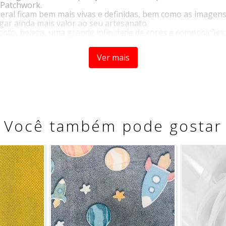
 Patchwork.
m geral ficam bem mais vivas e definidas, bem como as image
r ainda mais valor ao seu artesanato.
sto, beleza, uma grande infinidade de cores e composições i
ria Digital.
Ver mais
Você também pode gostar
tro de comprimento pela largura do tecido. Caso seja solici
fracionamento do corte.