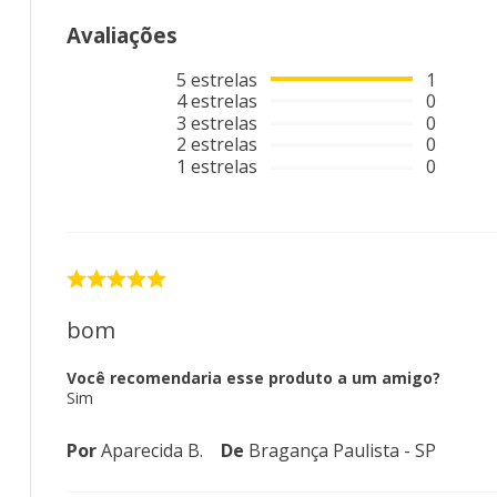
Avaliações
5
estrelas
1
4
estrelas
0
3
estrelas
0
2
estrelas
0
1
estrelas
0
bom
Você recomendaria esse produto a um amigo?
Sim
Por
Aparecida B.
De
Bragança Paulista - SP