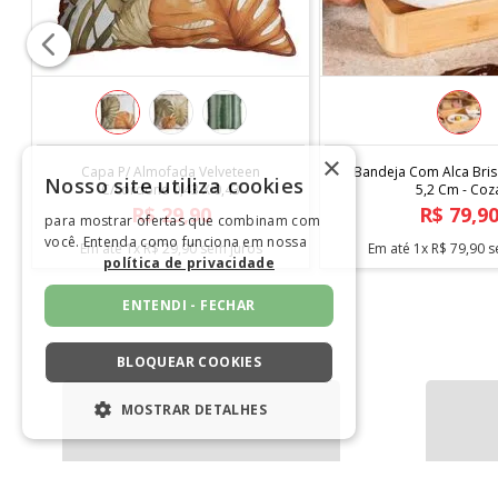
×
COMPRAR
COM
Tapete Elysia 1,00 X 1,40
Fita Antiderrapa
Nosso site utiliza cookies
1,2
R$
219
,
90
R$
1
para mostrar ofertas que combinam com
você. Entenda como funciona em nossa
os
Em até
5
x
R$
43
,
98
sem juros
Em até
1
x
R$
1
política de privacidade
ENTENDI - FECHAR
BLOQUEAR COOKIES
INSTITUCIONAL
TELEFONE 
MOSTRAR DETALHES
(11) 3385-2
ESTRITAMENTE NECESSÁRIOS
QUEM SOMOS
CANAL DE
Clique para
DESEMPENHO