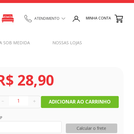
MINHA CONTA
ATENDIMENTO
A SOB MEDIDA
NOSSAS LOJAS
R$
28
,
90
－
＋
ADICIONAR AO CARRINHO
EP
Calcular o frete