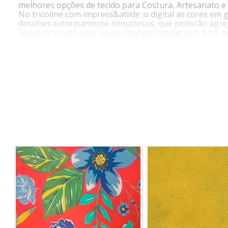
melhores opções de tecido para Costura, Artesanato e
No tricoline com impress&atilde ;o digital as cores e
detalhes extremamente minuciosos, que poderão agrega
Se o seu intuito é ter peças confeccionadas com bom go
opções que existem em meio aos Tricolines com Estampa
INSTRUÇÕES DE LAVAGEM
Lavagem a temperatura máxima de 40°C
Não alvejar
Permitida secagem em temperatura máxima 70°C
Passar em temperatura máxima 200°C
Limpar a seco com hidrocarboneto ou percloroetileno
COMPOSIÇÃO: 100% Algodão
LARGURA: 1,40
GRAMATURA: 174,30
ORIGEM: Nacional
MARCA: Niazi
INFORMAÇÕES ADICIONAIS
Vendido a cada 1,00 mt, onde a medida se refere a 1 me
Para pedidos acima de 15 metros, é possível que haja 
*Imagem meramente ilustrativa"