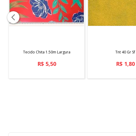
COMPRAR
COMPRAR
Tecido Chita 1.50m Largura
Tnt 40 Gr Sf
R$
5
,
50
R$
1
,
80
Em até
1
x
R$
5
,
50
sem juros
Em até
1
x
R$
1
,
80
se