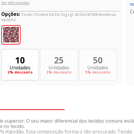
Ver informações
Nã
C
Opções:
Tecido Tricoline Est Exc Dig Lg1,40 Des 87908 Rendeiras
Var001d
10
25
50
Unidades
Unidades
Unidades
2
% desconto
3
% desconto
5
% desconto
de superior. O seu maior diferencial dos tecidos comuns es
 no tecido.
% Algodão. Esta composição forma o tão procurado Tecido T