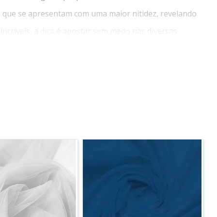
ns que se apresentam com uma maior nitidez, revelando
ncríveis, a dica é apostar sem medo nas diversas
tado 2 mts, será enviado metragem corrida, sem cortes.