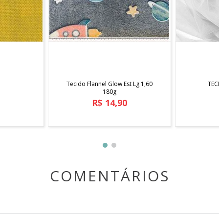
COMPRAR
Tecido Flannel Glow Est Lg 1,60
TEC
180g
R$
14
,
90
m juros
Em até
1
x
R$
14
,
90
sem juros
Em até
COMENTÁRIOS