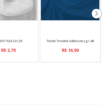
COMPRAR
COMPRAR
IDO TULE LG1,20
Tecido Tricoline Galles Liso Lg 1,48
R$
2
,
70
R$
16
,
90
1
x
R$
2
,
70
sem juros
Em até
1
x
R$
16
,
90
sem juros