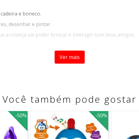
MESA INFANTIL CADEIRA E BONECO GALINHA PIN
 cadeira e boneco.
es, desenhar e pintar.
e a criança vai poder brincar e interagir com seus amigos.
guardar objetos.
Ver mais
Você também pode gostar
-
50%
-
50%