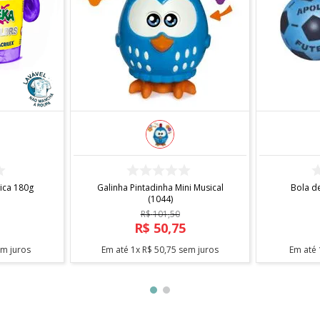
6
COMPRAR
lica 180g
Galinha Pintadinha Mini Musical
Bola de
(1044)
R$
101
,
50
R$
50
,
75
m juros
Em até
1
x
R$
50
,
75
sem juros
Em até