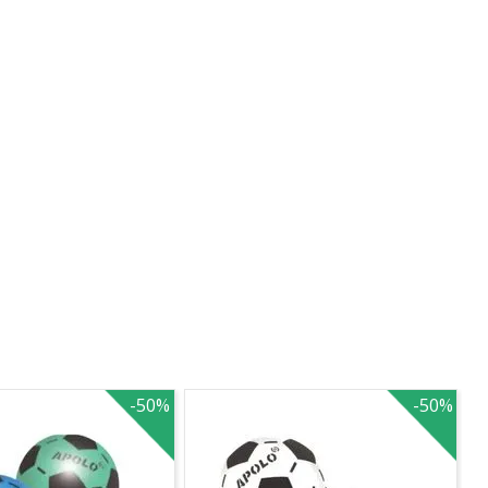
TADINHA
-
50%
-
50%