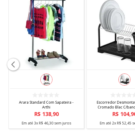
COMPRAR
COMPRAR
Arara Standard Com Sapateira -
Escorredor Desmontav
Arthi
Cromado Blac C/bande
Arthi
R$
138
,
90
R$
104
,
9
Em até
3
x
R$
46
,
30
sem juros
Em até
2
x
R$
52
,
45
s