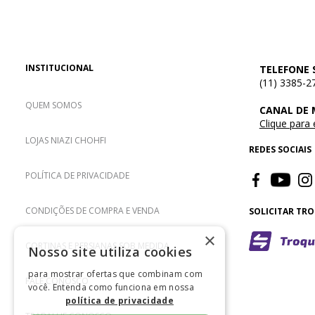
INSTITUCIONAL
TELEFONE 
(11) 3385-2
QUEM SOMOS
CANAL DE
Clique para
LOJAS NIAZI CHOHFI
REDES SOCIAIS
POLÍTICA DE PRIVACIDADE
CONDIÇÕES DE COMPRA E VENDA
SOLICITAR TR
×
CORTINAS E PERSIANAS SOB MEDIDA
Nosso site utiliza cookies
para mostrar ofertas que combinam com
FALE CONOSCO
você. Entenda como funciona em nossa
política de privacidade