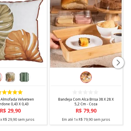
COMPRAR
COMPRAR
 Almofada Velveteen
Bandeja Com Alca Brisa 38 X 28 X
rdone 0,43 X 0,43
5,2 Cm - Coza
R$
29
,
90
R$
79
,
90
1
x
R$
29
,
90
sem juros
Em até
1
x
R$
79
,
90
sem juros