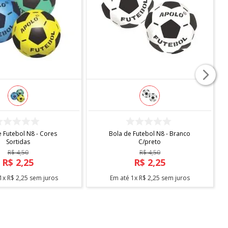
COMPRAR
COMPRAR
 Futebol N8 - Cores
Bola de Futebol N8 - Branco
Sortidas
C/preto
R$
4
,
50
R$
4
,
50
R$
2
,
25
R$
2
,
25
1
x
R$
2
,
25
sem juros
Em até
1
x
R$
2
,
25
sem juros