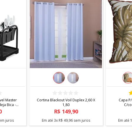
COMPRAR
el Master
Cortina Blackout Voil Duplex 2,60 X
Capa P/
ja Bica -
1,80
C/co
0
R$
149
,
90
em juros
Em até
3
x
R$
49
,
96
sem juros
Em até