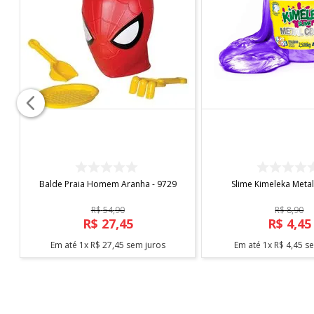
Cadeira
A: 45x L:25 cm X C: 23 cm
Certificação: CE-BRI/IQB005608 NM 300/2002 ocp000
COMPRAR
COMPRAR
Balde Praia Homem Aranha - 9729
Slime Kimeleka Meta
R$
54
,
90
R$
8
,
90
R$
27
,
45
R$
4
,
45
Em até
1
x
R$
27
,
45
sem juros
Em até
1
x
R$
4
,
45
se