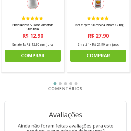
Enchimento Silicone Almofada
Fibra Virgem Siliconada Pacote C/1kg
50x50cm
R$
12
,
90
R$
27
,
90
Em até
1
x
R$
12
,
90
sem juros
Em até
1
x
R$
27
,
90
sem juros
COMPRAR
COMPRAR
COMENTÁRIOS
Avaliações
Ainda não foram feitas avaliações para este
produto, o que acha de deixar uma?