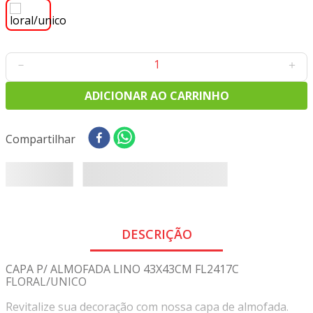
8
º
tricoline digital
9
º
tecido oxford
10
º
tapete sisal
－
＋
ADICIONAR AO CARRINHO
Compartilhar
DESCRIÇÃO
CAPA P/ ALMOFADA LINO 43X43CM FL2417C
FLORAL/UNICO
Revitalize sua decoração com nossa capa de almofada.