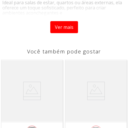
Ideal para salas de estar, quartos ou áreas externas, ela
oferece um toque sofisticado, perfeito para criar
ambientes aconchegantes e
cheios de personalidade. Versátil e resistente, é a escolha
certa para quem busca um estilo único e natural.
Ver mais
MATERIAL/COMPOSIÇÃO:
Poliéster
MEDIDAS:
Você também pode gostar
43CM X 43CM
INDICADA PARA ENCHIMENTO DE 50CM X 50CM
NÃO ACOMPANHA ENCHIMENTO
ATENÇÃO
Imagens meramente ilustrativas!
As cores e detalhes podem variar entre as imagens
mostradas acima e o produto físico.