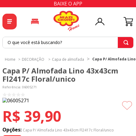
BAIXE O APP
O que você está buscando?
TERMOS MAIS BUSCADOS
Capa P/ Almofada Lino
DECORAÇÃO
Capa de almofada
1
º
tricoline
Capa P/ Almofada Lino 43x43cm
2
º
tapete
Fl2417c Floral/unico
3
º
cortina
Referência
:
06005271
4
º
tecido percal
5
º
tapetes
R$
39
,
90
6
º
percal
7
º
tecido tricoline
Opções:
Capa P/ Almofada Lino 43x43cm Fl2417c Floral/unico