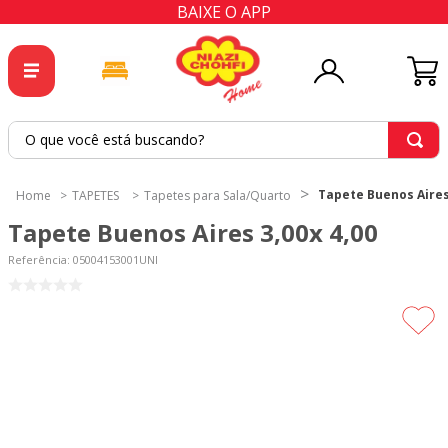
BAIXE O APP
O que você está buscando?
TERMOS MAIS BUSCADOS
Tapete Buenos Aires 
TAPETES
Tapetes para Sala/Quarto
1
º
tricoline
Tapete Buenos Aires 3,00x 4,00
2
º
tapete
Referência
:
05004153001UNI
3
º
cortina
4
º
tapetes
5
º
tecido percal
6
º
tecido tricoline
7
º
percal