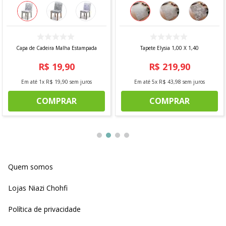
Capa de Cadeira Malha Estampada
Tapete Elysia 1,00 X 1,40
R$
19
,
90
R$
219
,
90
Em até
1
x
R$
19
,
90
sem juros
Em até
5
x
R$
43
,
98
sem juros
COMPRAR
COMPRAR
Quem somos
Lojas Niazi Chohfi
Política de privacidade