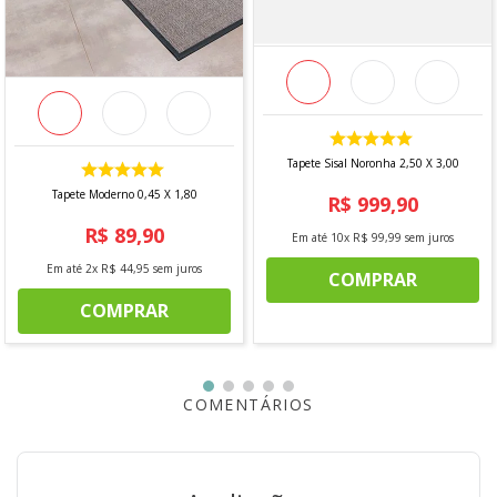
DIMENSÕES DO PRODUTO
3,00 m x 4,00 m
CONTÉM
- 1 unidade
Tapete Sisal Noronha 2,50 X 3,00
*imagem meramente ilustrativa
Tapete Moderno 0,45 X 1,80
R$
999
,
90
R$
89
,
90
Em até
10
x
R$
99
,
99
sem juros
Em até
2
x
R$
44
,
95
sem juros
COMPRAR
COMPRAR
COMENTÁRIOS