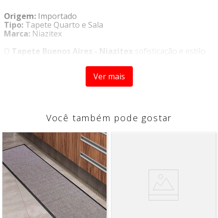
Origem:
Importado
Tipo:
Tapete Quarto e Sala
Marca:
Niazitex
O
Tapete Buenos Aires - Niazitex
sofisticação e estilo
para o seu ambiente! Com padrões geométricos únicos e
tons neutros, esses tapetes trazem um toque
Ver mais
contemporâneo e aconchegante ao espaço. Cada design
foi pensado para combinar com qualquer decoração,
adicionando elegância e personalidade. Perfeito para
quem busca modernidade e conforto em uma só peça!
Você também pode gostar
CARACTERÍSTICAS
- Estilo versátil
- Resistência e durabilidade
COMPOSIÇÃO
- Superfície: 100% Polipropileno
- Base: 65% Polipropileno, 17% Algodão, 9% Látex e 9%
Poliéster