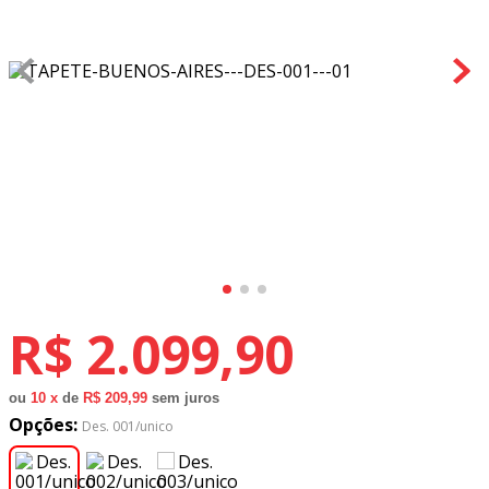
8
º
tecido oxford
9
º
tricoline digital
10
º
tecidos
R$
2
.
099
,
90
ou
10
x
de
R$ 209,99
sem juros
Opções:
Des. 001/unico