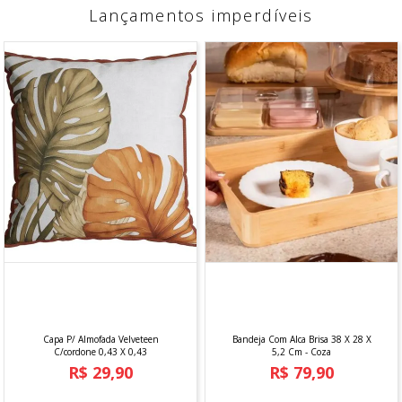
A tábua Cozinha de madeira teca é uma peça prática e
estilosa, ideal para corte e preparação de alimentos ou
para servir petiscos e aperitivos com charme. Feita de
teca, uma madeira reconhecida por sua durabilidade,
resistência à umidade e beleza natural, a tábua
apresenta um visual rústico e sofisticado.
Ver mais
INFORMAÇÕES DO PRODUTO
MEDIDAS
Dimenções:
34x23,30 CM
Composição:
Madeira Teca
Peso:
728.3 kg
Contém:
1TABUA RETANGULAR KITCHEN MADEIRA
TECA 34X23CM
Marca:
TRAMONTINA
*IMAGEM MERAMENTE ILUSTRATIVA