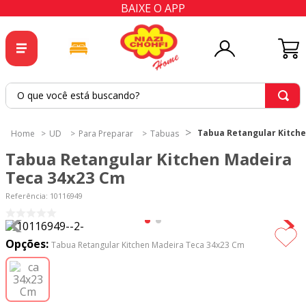
BAIXE O APP
O que você está buscando?
TERMOS MAIS BUSCADOS
Tabua Retangular Kitche
UD
Para Preparar
Tabuas
1
º
tricoline
Tabua Retangular Kitchen Madeira
2
º
tapete
Teca 34x23 Cm
3
º
cortina
Referência
:
10116949
4
º
tapetes
5
º
tecido percal
Opções:
Tabua Retangular Kitchen Madeira Teca 34x23 Cm
6
º
tecido tricoline
7
º
percal