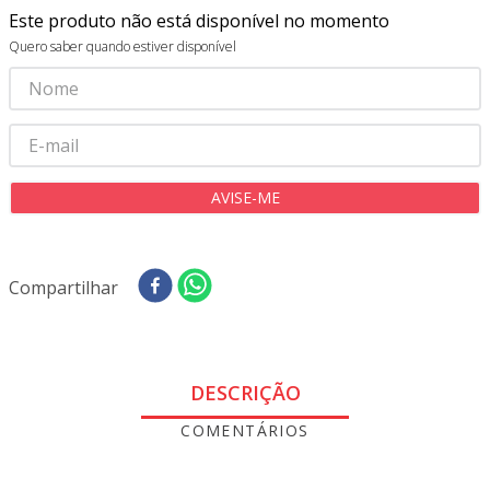
8
º
tecido oxford
Este produto não está disponível no momento
9
º
tricoline digital
Quero saber quando estiver disponível
10
º
tecidos
Compartilhar
DESCRIÇÃO
TABUA RETANGULAR KITCHEN MADEIRA TECA
34X23CM