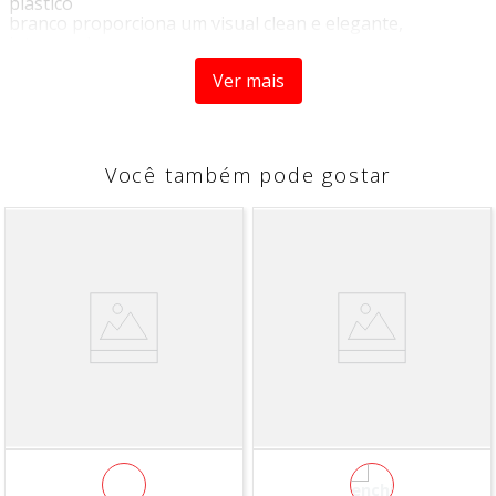
plástico
branco proporciona um visual clean e elegante,
integrando-se
perfeitamente à decoração do ambiente.
Ver mais
COR E ESTAMPA:
Conforme a imagem
COMPOSIÇÃO:
Você também pode gostar
Plástico PP (Polipropileno)
ATENÇÃO
Imagens meramente ilustrativas!
As cores e detalhes podem variar entre as imagens
mostradas acima e o produto físico.