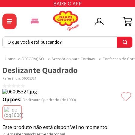
BAIXE O APP
O que você está buscando?
TERMOS MAIS BUSCADOS
DECORAÇÃO
Acessórios para Cortinas
Confeccao de Cort
1
º
tricoline
Deslizante Quadrado
2
º
tapete
Referência
:
06005321
3
º
cortina
4
º
tecido percal
Opções:
Deslizante Quadrado (dq1000)
5
º
tapetes
6
º
percal
Este produto não está disponível no momento
7
º
tecido tricoline
Quero saber quando estiver disponível