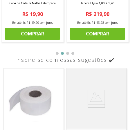
Capa de Cadeira Malha Estampada
Tapete Elysia 1,00 X 1,40
R$
19
,
90
R$
219
,
90
Em até
1
x
R$
19
,
90
sem juros
Em até
5
x
R$
43
,
98
sem juros
COMPRAR
COMPRAR
Inspire-se com essas sugestões ✔️