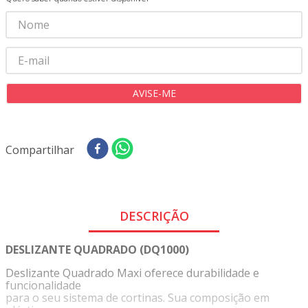
8
º
tricoline digital
9
º
tecido oxford
10
º
tapete sisal
Compartilhar
DESCRIÇÃO
DESLIZANTE QUADRADO (DQ1000)
Deslizante Quadrado Maxi oferece durabilidade e
funcionalidade
para o seu sistema de cortinas. Sua composição em