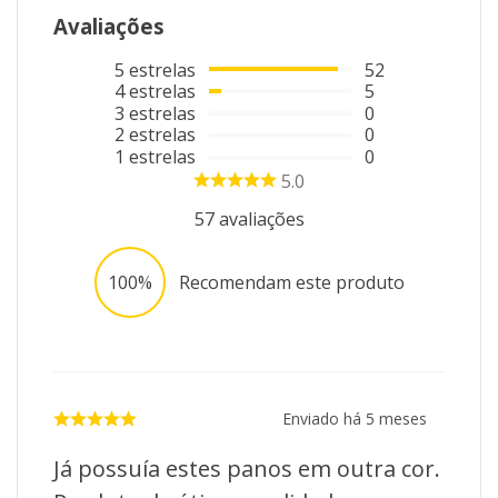
Avaliações
1 x Pano de Copa
5
estrelas
52
"Imagens meramente ilustrativas"
4
estrelas
5
3
estrelas
0
2
estrelas
0
1
estrelas
0
5.0
57
avaliações
100%
Recomendam este produto
Enviado há
5 meses
Já possuía estes panos em outra cor.