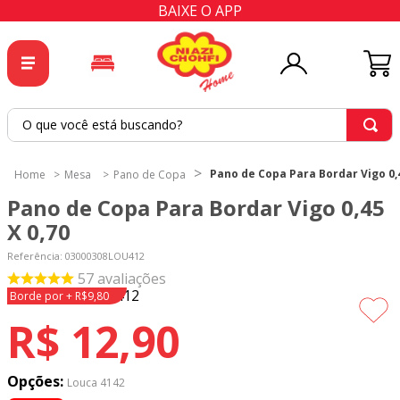
BAIXE O APP
O que você está buscando?
TERMOS MAIS BUSCADOS
Pano de Copa Para Bordar Vigo 0,4
Mesa
Pano de Copa
1
º
tricoline
Pano de Copa Para Bordar Vigo 0,45
2
º
tapete
X 0,70
3
º
cortina
Referência
:
03000308LOU412
57
avaliações
4
º
tapetes
Borde por + R$9,80
5
º
tecido percal
R$
12
,
90
6
º
tecido tricoline
7
º
percal
Opções:
Louca 4142