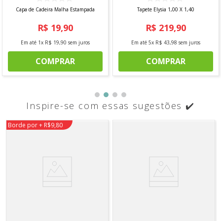
Capa de Cadeira Malha Estampada
Tapete Elysia 1,00 X 1,40
R$
19
,
90
R$
219
,
90
Em até
1
x
R$
19
,
90
sem juros
Em até
5
x
R$
43
,
98
sem juros
COMPRAR
COMPRAR
Inspire-se com essas sugestões ✔️
Borde por + R$9,80