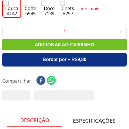
8
º
tricoline digital
Ver mais
9
º
tecido oxford
10
º
toalha mesa
－
＋
ADICIONAR AO CARRINHO
Bordar por + R$9,80
Compartilhar
DESCRIÇÃO
ESPECIFICAÇÕES