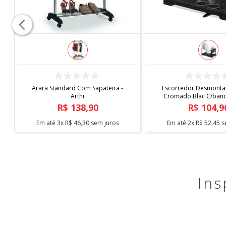
COMPRAR
COMPRAR
Arara Standard Com Sapateira -
Escorredor Desmontav
Arthi
Cromado Blac C/bande
Arthi
R$
138
,
90
R$
104
,
9
Em até
3
x
R$
46
,
30
sem juros
Em até
2
x
R$
52
,
45
s
Ins