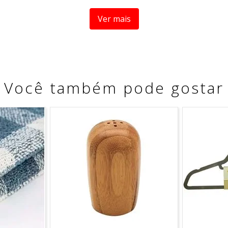
. Mantenha-os sempre fora do alcance das crianças.
Ver mais
s lava-lo
 imagens mostradas acima e o produto. Imagem meramente ilu
Você também pode gostar