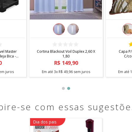
COMPRAR
el Master
Cortina Blackout Voil Duplex 2,60 X
Capa P/
ja Bica -
1,80
C/co
0
R$
149
,
90
em juros
Em até
3
x
R$
49
,
96
sem juros
Em até
pire-se com essas sugestõe
Dia dos pais