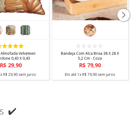
COMPRAR
COMPRAR
 Almofada Velveteen
Bandeja Com Alca Brisa 38 X 28 X
rdone 0,43 X 0,43
5,2 Cm - Coza
R$
29
,
90
R$
79
,
90
1
x
R$
29
,
90
sem juros
Em até
1
x
R$
79
,
90
sem juros
s ✔️