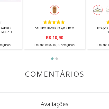
COMPRAR
 XADREZ
SALEIRO BAMBOO 4,8 X 8CM
Kit 6pcs
ALGODAO
S
R$
10
,
90
m juros
Em até
1
x
R$
10
,
90
sem juros
Em até
COMENTÁRIOS
Avaliações