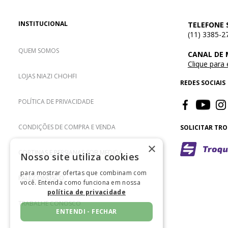
INSTITUCIONAL
TELEFONE 
(11) 3385-2
QUEM SOMOS
CANAL DE
Clique para
LOJAS NIAZI CHOHFI
REDES SOCIAIS
POLÍTICA DE PRIVACIDADE
CONDIÇÕES DE COMPRA E VENDA
SOLICITAR TR
×
CORTINAS E PERSIANAS SOB MEDIDA
Nosso site utiliza cookies
para mostrar ofertas que combinam com
FALE CONOSCO
você. Entenda como funciona em nossa
política de privacidade
TRABALHE CONOSCO
ENTENDI - FECHAR