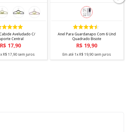
COMPRAR
COMPRAR
 Cabide Aveludado C/
Anel Para Guardanapo Com 6 Und
uporte Central
Quadrado Bisote
R$
17
,
90
R$
19
,
90
1
x
R$
17
,
90
sem juros
Em até
1
x
R$
19
,
90
sem juros