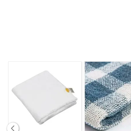
ORIENTAÇÕES:
Cuidado ao manusear, objetos cortantes e perfurantes
Para garantir a durabilidade do abridor, seque bem apó
CONTEÚDO DA EMBALAGEM:
1 ABRIDOR GARRAFAS PLASTICO METAL
* Atenção: As cores e detalhes podem variar entre as