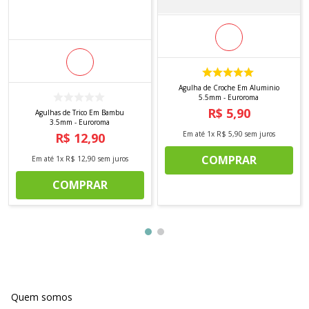
Agulha de Croche Em Aluminio
5.5mm - Euroroma
R$
5
,
90
Agulhas de Trico Em Bambu
3.5mm - Euroroma
Em até
1
x
R$
5
,
90
sem juros
R$
12
,
90
COMPRAR
Em até
1
x
R$
12
,
90
sem juros
COMPRAR
Quem somos