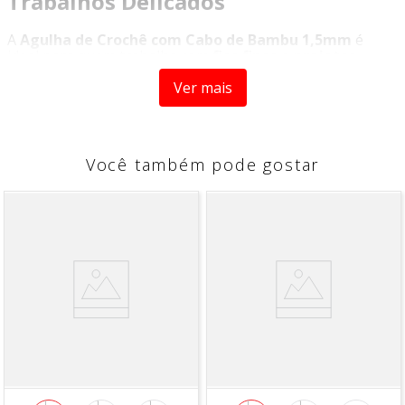
Trabalhos Delicados
A
Agulha de Crochê com Cabo de Bambu 1,5mm
é
ideal para quem trabalha com
fios finos e projetos
delicados
, garantindo máxima precisão e acabamento
Ver mais
impecável.
Perfeita para
linhas mais finas, rendas e detalhes
minuciosos
, ela proporciona controle total dos pontos,
elevando o nível das suas criações.
Você também pode gostar
Seu
cabo em bambu com formato anatômico
se
adapta perfeitamente às mãos, oferecendo conforto
durante o uso e reduzindo o esforço, mesmo em
trabalhos mais detalhados.
A
ponta em alumínio
permite um deslizamento suave
do fio, garantindo mais leveza, agilidade e precisão na
execução.
Ideal para quem busca perfeição nos detalhes e
acabamento profissional.
Destaques do Produto