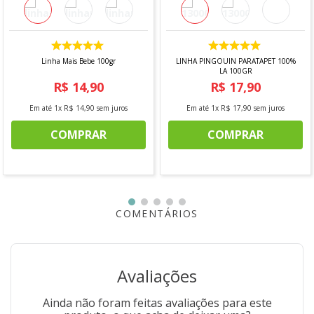
Perfeita para trabalhos delicados e fios finos
Cabo de bambu anatômico e confortável
Ponta em alumínio para melhor deslizamento
Alta precisão nos pontos
Reduz o cansaço durante o uso
Linha Mais Bebe 100gr
LINHA PINGOUIN PARATAPET 100%
LA 100GR
Especificações Técnicas
R$
14
,
90
R$
17
,
90
Tamanho: 1,5 mm
Em até
1
x
R$
14
,
90
sem juros
Em até
1
x
R$
17
,
90
sem juros
Composição: Ponta em alumínio + cabo em bambu
Unidade de venda: 1 unidade
COMPRAR
COMPRAR
Indicação: Trabalhos em crochê com linhas finas
Marca: Euroroma
"Imagens meramente ilustrativas"
COMENTÁRIOS
Avaliações
Ainda não foram feitas avaliações para este