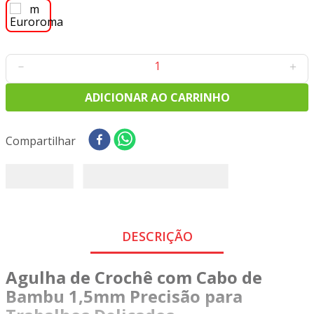
8
º
tricoline digital
9
º
tecido oxford
10
º
toalha mesa
－
＋
ADICIONAR AO CARRINHO
Compartilhar
DESCRIÇÃO
Agulha de Crochê com Cabo de
Bambu 1,5mm Precisão para