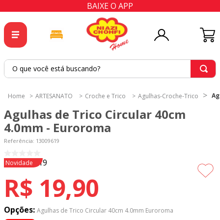
BAIXE O APP
O que você está buscando?
TERMOS MAIS BUSCADOS
Ag
ARTESANATO
Croche e Trico
Agulhas-Croche-Trico
1
º
tricoline
Agulhas de Trico Circular 40cm
2
º
tapete
4.0mm - Euroroma
3
º
cortina
Referência
:
13009619
4
º
tapetes
Novidade
5
º
tecido percal
R$
19
,
90
6
º
tecido tricoline
7
º
percal
Opções:
Agulhas de Trico Circular 40cm 4.0mm Euroroma