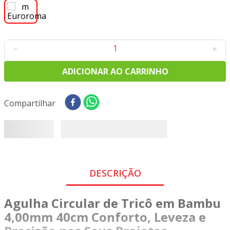
8
º
tecido oxford
9
º
tricoline digital
10
º
tecidos
－
＋
ADICIONAR AO CARRINHO
Compartilhar
DESCRIÇÃO
Agulha Circular de Tricô em Bambu
4,00mm 40cm Conforto, Leveza e