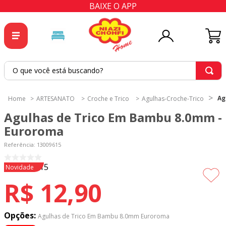
BAIXE O APP
O que você está buscando?
TERMOS MAIS BUSCADOS
Ag
ARTESANATO
Croche e Trico
Agulhas-Croche-Trico
1
º
tricoline
Agulhas de Trico Em Bambu 8.0mm -
2
º
tapete
Euroroma
3
º
cortina
Referência
:
13009615
4
º
tapetes
Novidade
5
º
tecido percal
R$
12
,
90
6
º
tecido tricoline
7
º
percal
Opções:
Agulhas de Trico Em Bambu 8.0mm Euroroma