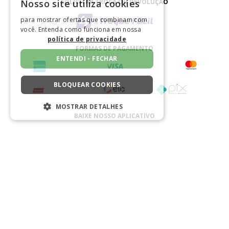
SOLICITAR TROCA OU DEVOLUÇÃO
Nosso site utiliza cookies
para mostrar ofertas que combinam com
você. Entenda como funciona em nossa
política de privacidade
FORMAS DE PAGAMENTO
ENTENDI - FECHAR
BLOQUEAR COOKIES
MOSTRAR DETALHES
BAIXE NOSSO APLICATIVO
ESTRITAMENTE NECESSÁRIOS
DESEMPENHO
SEGMENTAÇÃO
CERTIFICADO
FUNCIONALIDADE
NÃO CLASSIFICADO