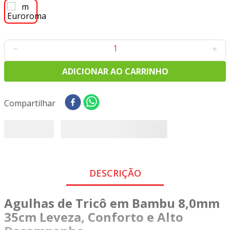
8
º
tricoline digital
9
º
tecido oxford
10
º
toalha mesa
－
＋
ADICIONAR AO CARRINHO
Compartilhar
DESCRIÇÃO
Agulhas de Tricô em Bambu 8,0mm
35cm Leveza, Conforto e Alto