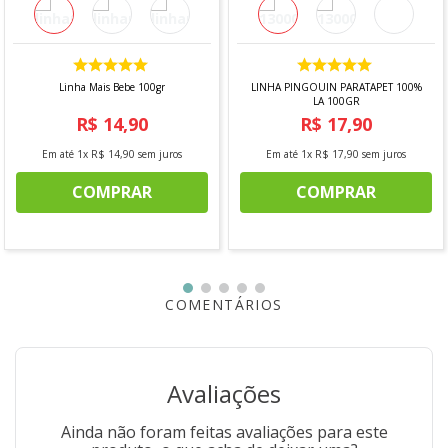
Composição: 100% bambu exceto agulha de 15 mm,
produzida em 100% madeira
Tamanho da agulha: 8,0 mm
Comprimento: 35 cm
Superfície lisa para melhor deslizamento do fio
Linha Mais Bebe 100gr
LINHA PINGOUIN PARATAPET 100%
Fabricante: Ecofibras
LA 100GR
R$
14
,
90
R$
17
,
90
"Imagens meramente ilustrativas"
Em até
1
x
R$
14
,
90
sem juros
Em até
1
x
R$
17
,
90
sem juros
COMPRAR
COMPRAR
COMENTÁRIOS
Avaliações
Ainda não foram feitas avaliações para este