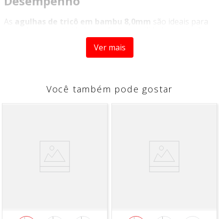
Desempenho
As
agulhas de tricô em bambu 8,0mm
são ideais para
quem busca praticidade, conforto e agilidade na criação
de peças encorpadas, com pontos mais soltos e
Ver mais
acabamento moderno.
Com
superfície lisa e acabamento suave
, permitem
que o fio deslize com facilidade, garantindo um trabalho
mais fluido, rápido e com excelente rendimento.
Você também pode gostar
Leves e ergonômicas, proporcionam mais conforto
durante o uso, ajudando a reduzir o cansaço das mãos
mesmo em projetos maiores ou em longas sessões de
tricô.
Perfeitas para peças volumosas e estilos
contemporâneos, como mantas, cachecóis, golas, tapetes
e trabalhos decorativos com efeito estruturado.
Mais leveza no manuseio, mais agilidade no trabalho
e mais qualidade em cada criação.
Especificações