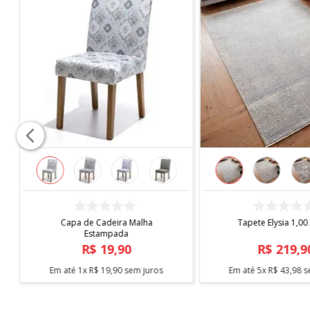
COMPRAR
COMPRAR
Capa de Cadeira Malha
Tapete Elysia 1,00
Estampada
R$
19
,
90
R$
219
,
9
Em até
1
x
R$
19
,
90
sem juros
Em até
5
x
R$
43
,
98
s