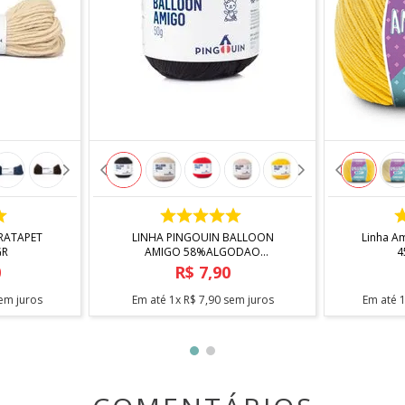
COMPRAR
RATAPET
LINHA PINGOUIN BALLOON
Linha A
GR
AMIGO 58%ALGODAO
42%ACRILICO 50GR
0
R$
7
,
90
em juros
Em até
1
x
R$
7
,
90
sem juros
Em até