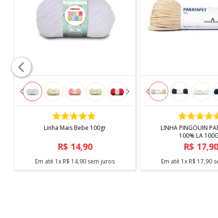
"Imagens meramente ilustrativas"
COMPRAR
COMPRAR
Linha Mais Bebe 100gr
LINHA PINGOUIN PA
100% LA 100
R$
14
,
90
R$
17
,
9
Em até
1
x
R$
14
,
90
sem juros
Em até
1
x
R$
17
,
90
s