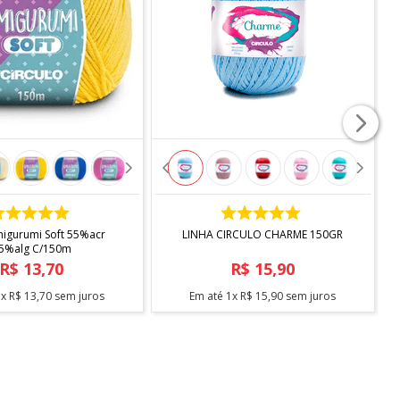
COMPRAR
COMPRAR
migurumi Soft 55%acr
LINHA CIRCULO CHARME 150GR
45%alg C/150m
R$
13
,
70
R$
15
,
90
1
x
R$
13
,
70
sem juros
Em até
1
x
R$
15
,
90
sem juros