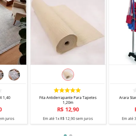
COMPRAR
 X 1,40
Fita Antiderrapante Para Tapetes
Arara Sta
1,20m
0
R$
12
,
90
em juros
Em até
1
x
R$
12
,
90
sem juros
Em até