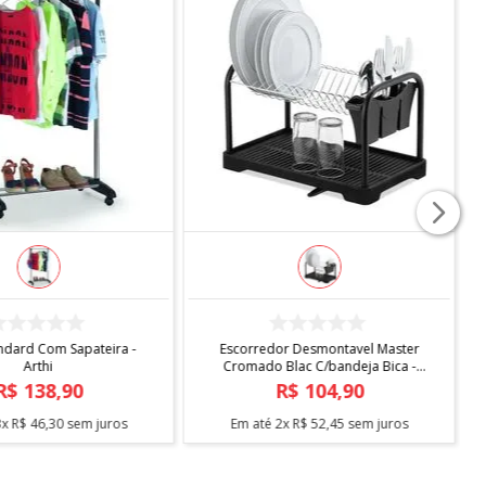
COMPRAR
COMPRAR
ndard Com Sapateira -
Escorredor Desmontavel Master
Arthi
Cromado Blac C/bandeja Bica -
Arthi
R$
138
,
90
R$
104
,
90
3
x
R$
46
,
30
sem juros
Em até
2
x
R$
52
,
45
sem juros