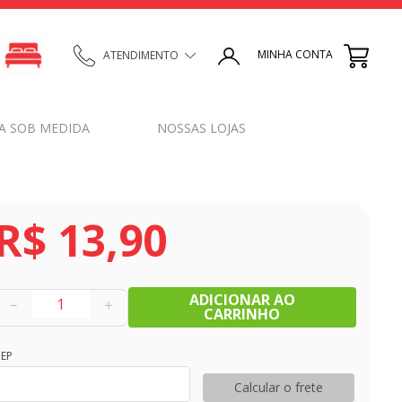
MINHA CONTA
ATENDIMENTO
A SOB MEDIDA
NOSSAS LOJAS
R$
13
,
90
ADICIONAR AO
－
＋
CARRINHO
EP
Calcular o frete