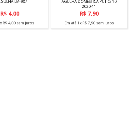
 AGULHA LM-907
AGULHA DOMESTICA PCT C/ 10
2020-11
R$
4
,
00
R$
7
,
90
1
x
R$
4
,
00
sem juros
Em até
1
x
R$
7
,
90
sem juros
CERTIFICADO