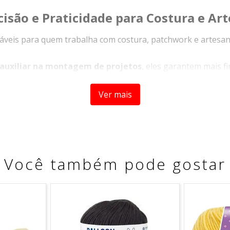
cisão e Praticidade para Costura e Ar
áveis para quem trabalha com costura, patchwork e artesan
e auxiliar na montagem de projetos
, eles garantem mais f
tam com
cabeça de vidro colorida
, que facilita a visualizaç
Ver mais
m trabalhos delicados, ajudando a manter as peças alinhada
em cada detalhe do seu trabalho.
Você também pode gostar