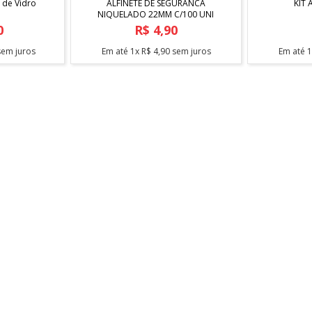
 de Vidro
ALFINETE DE SEGURANCA
KIT
NIQUELADO 22MM C/100 UNI
0
R$
4
,
90
em juros
Em até
1
x
R$
4
,
90
sem juros
Em até
FORMAS DE PAGAMENTO
SAC
700
 MENSAGEM SAC
 enviar mensagem
BAIXE NOSSO APLICATIVO
OCA OU DEVOLUÇÃO