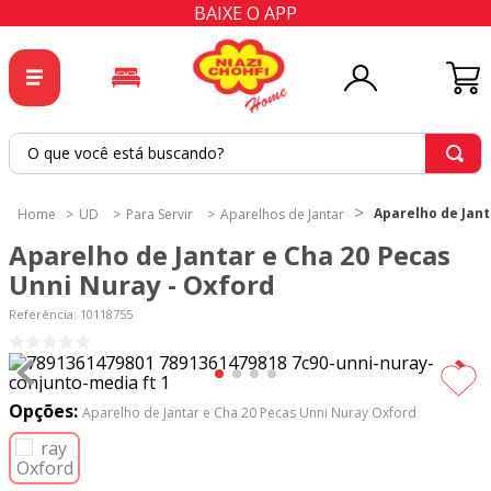
BAIXE O APP
O que você está buscando?
TERMOS MAIS BUSCADOS
Aparelho de Jant
UD
Para Servir
Aparelhos de Jantar
1
º
tricoline
Aparelho de Jantar e Cha 20 Pecas
2
º
tapete
Unni Nuray - Oxford
3
º
cortina
Referência
:
10118755
4
º
tapetes
5
º
tecido percal
Opções:
Aparelho de Jantar e Cha 20 Pecas Unni Nuray Oxford
6
º
tecido tricoline
7
º
percal