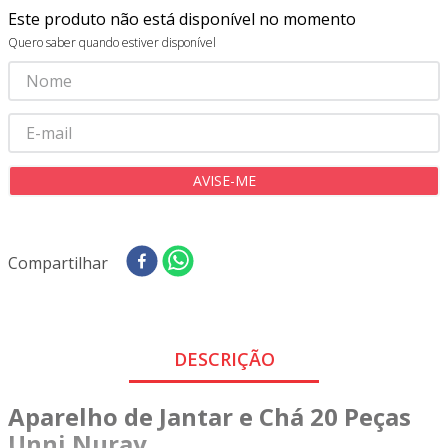
8
º
tricoline digital
Este produto não está disponível no momento
9
º
tecido oxford
Quero saber quando estiver disponível
10
º
toalha mesa
Compartilhar
DESCRIÇÃO
Aparelho de Jantar e Chá 20 Peças
Unni Nuray