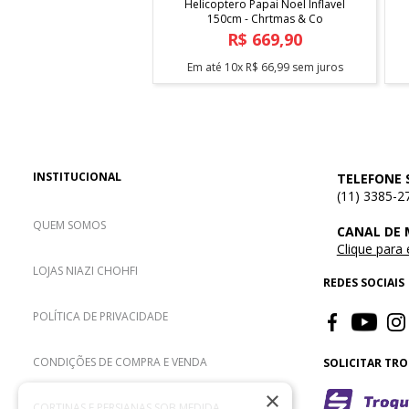
Helicoptero Papai Noel Inflavel
150cm - Chrtmas & Co
R$
669
,
90
Em até
10
x
R$
66
,
99
sem juros
INSTITUCIONAL
TELEFONE 
(11) 3385-2
QUEM SOMOS
CANAL DE
Clique para
LOJAS NIAZI CHOHFI
REDES SOCIAIS
POLÍTICA DE PRIVACIDADE
CONDIÇÕES DE COMPRA E VENDA
SOLICITAR TR
×
CORTINAS E PERSIANAS SOB MEDIDA