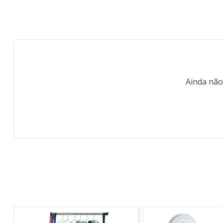
Dicas de uso:
Antes de utilizar o arco inflável, verifique as instruç
ganchos e corda fornecidos.
Ligue a fonte de alimentação na tomada e o ventilador 
Ainda não
noite, criando um ambiente ainda mais mágico e encan
Após as festividades de Natal, desligue a fonte de ali
antes de guardá-lo para evitar danos.
Ficha Técnica:
Marca: CHRTMAS & CO
Tipo: Arco inflável
Composição: Polipropileno
Dimensões do produto: 240cm (comprimento)