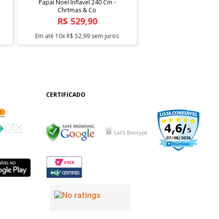
Papai Noel Inflavel 240 Cm -
Chrtmas & Co
R$
529
,
90
Em até
10
x
R$
52
,
99
sem juros
CERTIFICADO