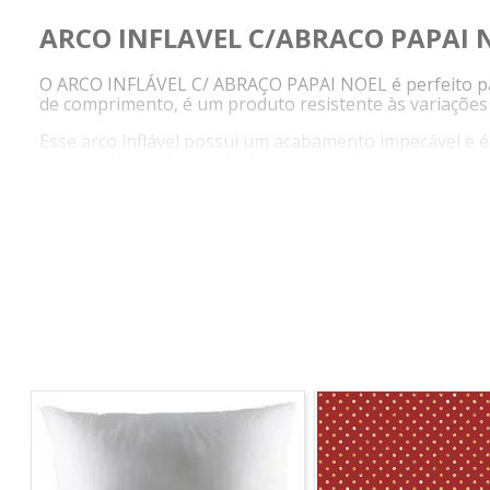
ARCO INFLAVEL C/ABRACO PAPAI 
O ARCO INFLÁVEL C/ ABRAÇO PAPAI NOEL é perfeito par
de comprimento, é um produto resistente às variações 
Esse arco inflável possui um acabamento impecável e é 
interno de rápida ventilação que mantém o arco sempre
encantador.
Para garantir a fixação segura, o produto acompanha g
auxiliar na instalação e desmontagem do produto.
Esse arco inflável é importado, fabricado com polipropi
áreas externas, como fachadas de lojas, shoppings, pra
Além de todas essas características, o ARCO INFLAV
desinflado.
Diferenciais do produto:
Resistente às variações climáticas.