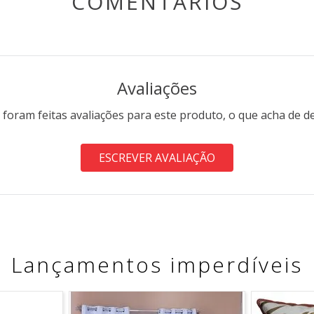
COMENTÁRIOS
ões do manual para garantir uma instalação correta e segura. 
Avaliações
interno inflará o arco rapidamente. As luzes de LED interna
 foram feitas avaliações para este produto, o que acha de d
tador.
mentação, desinfle o arco e guarde-o em local seguro. Certif
ESCREVER AVALIAÇÃO
Lançamentos imperdíveis