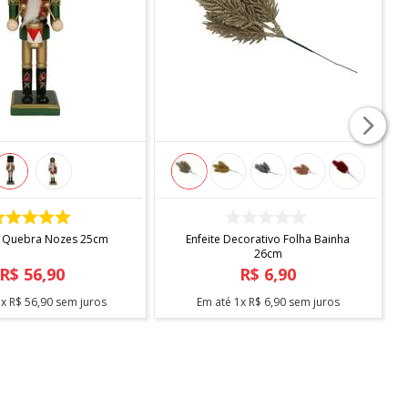
COMPRAR
COMPRAR
 Quebra Nozes 25cm
Enfeite Decorativo Folha Bainha
26cm
R$
56
,
90
R$
6
,
90
1
x
R$
56
,
90
sem juros
Em até
1
x
R$
6
,
90
sem juros