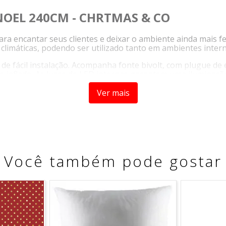
NOEL 240CM - CHRTMAS & CO
a encantar seus clientes e deixar o ambiente ainda mais 
climáticas, podendo ser utilizado tanto em ambientes inter
de fácil instalação. Acompanha fonte bivolt, com plugue de
 inflado. As luzes de LED internas garantem uma iluminaçã
Ver mais
anchos e corda que ajudam a manter o arco preso ao solo. 
leno de alta qualidade, o que proporciona resistência e dura
ças e residências.
EL C/ABRACO PAPAI NOEL 240CM - CHRTMAS & CO é de fácil
Você também pode gostar