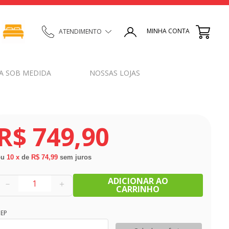
MINHA CONTA
ATENDIMENTO
A SOB MEDIDA
NOSSAS LOJAS
R$
749
,
90
ou
10
x
de
R$ 74,99
sem juros
ADICIONAR AO
－
＋
CARRINHO
EP