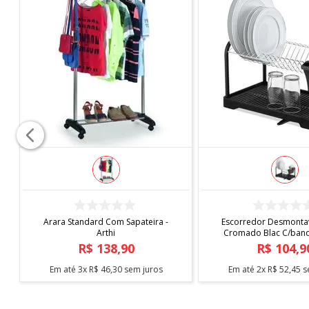
Fonte: Bivolt
Peso do produto: 2900g
COMPRAR
COMPRAR
Arara Standard Com Sapateira -
Escorredor Desmontav
Arthi
Cromado Blac C/bande
Arthi
R$
138
,
90
R$
104
,
9
Em até
3
x
R$
46
,
30
sem juros
Em até
2
x
R$
52
,
45
s