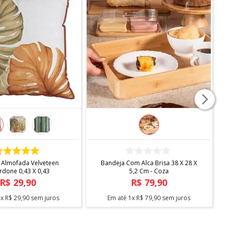
COMPRAR
COMPRAR
 Almofada Velveteen
Bandeja Com Alca Brisa 38 X 28 X
rdone 0,43 X 0,43
5,2 Cm - Coza
R$
29
,
90
R$
79
,
90
1
x
R$
29
,
90
sem juros
Em até
1
x
R$
79
,
90
sem juros