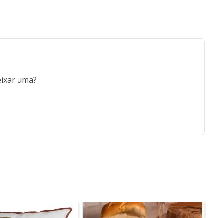
Certifique-se de fixar bem o produto ao solo usando os
s irão proporcionar uma iluminação especial durante a
eixar uma?
ique-se de que o produto esteja completamente seco