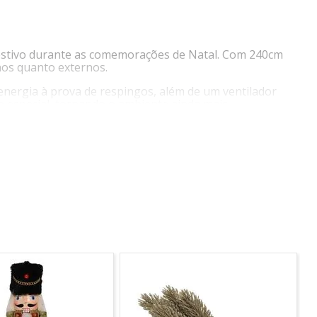
festivo durante as comemorações de Natal. Com 240cm
nos quanto externos.
 energia à prova de respingos, além de um ventilador
o especial, tornando o ambiente ainda mais
Além disso, possui um manual de instruções que irá
bilidade ao produto. Ele é ideal para decoração de
 armazenamento, ocupando pouco espaço quando