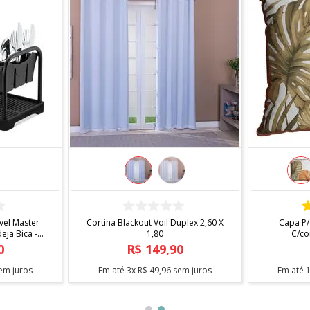
COMPRAR
el Master
Cortina Blackout Voil Duplex 2,60 X
Capa P/
ja Bica -
1,80
C/co
0
R$
149
,
90
em juros
Em até
3
x
R$
49
,
96
sem juros
Em até