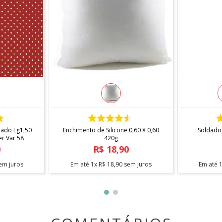
os.
COMPRAR
pado Lg1,50
Enchimento de Silicone 0,60 X 0,60
Soldado
Natal Hohoho C/glitter Var 58
420g
al.
0
R$
18
,
90
pings, praças e residências.
em juros
Em até
1
x
R$
18
,
90
sem juros
Em até
ado tanto em ambientes internos quanto externos.