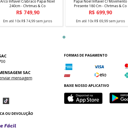
Arco Inflavel C/abraco Papai Noel
Papai Noel Inflavel C/ Movimento
240cm - Chrtmas & Co
Presente 180 Cm - Chrtmas & Co
R$
749
,
90
R$
699
,
90
Em até
10
x
R$
74
,
99
sem juros
Em até
10
x
R$
69
,
99
sem juros
FORMAS DE PAGAMENTO
SAC
700
 MENSAGEM SAC
 enviar mensagem
BAIXE NOSSO APLICATIVO
OCA OU DEVOLUÇÃO