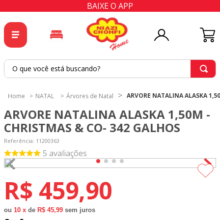
BAIXE O APP
O que você está buscando?
TERMOS MAIS BUSCADOS
ARVORE NATALINA ALASKA 1,5
NATAL
Árvores de Natal
1
º
tricoline
ARVORE NATALINA ALASKA 1,50M -
2
º
tapete
CHRISTMAS & CO- 342 GALHOS
3
º
cortina
Referência
:
11200363
5
avaliações
4
º
tecido percal
5
º
tapetes
R$
459
,
90
6
º
tecido tricoline
7
º
percal
ou
10
x
de
R$ 45,99
sem juros