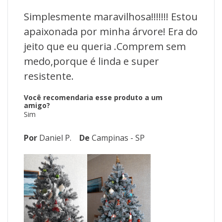
Ficha técnica:
Simplesmente maravilhosa!!!!!!! Estou
Marca: Christmas & Co
apaixonada por minha árvore! Era do
Material: Não especificado
jeito que eu queria .Comprem sem
Altura: 1,50 metros
medo,porque é linda e super
resistente.
Diâmetro: 0,98 cm
Quantidade de galhos: 342
Você recomendaria esse produto a um
amigo?
Origem: Importado
Sim
Por
Daniel P.
De
Campinas - SP