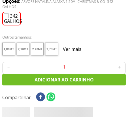
Opções:
ARVORE NATALINA ALASKA 1,50M -CHRISTMAS & CO- 342
8
º
tricoline digital
GALHOS
9
º
tecido oxford
10
º
toalha mesa
Outros tamanhos:
Ver mais
1,80MT
2,10MT
2,40MT
2,70MT
－
＋
ADICIONAR AO CARRINHO
Compartilhar