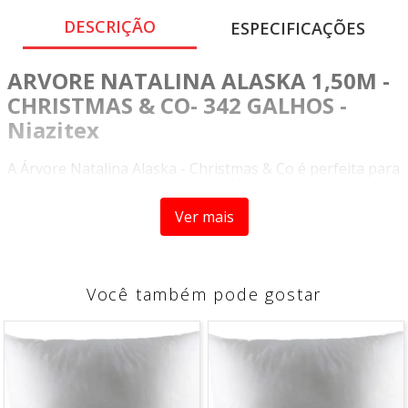
DESCRIÇÃO
ESPECIFICAÇÕES
ARVORE NATALINA ALASKA 1,50M -
CHRISTMAS & CO- 342 GALHOS -
Niazitex
A Árvore Natalina Alaska - Christmas & Co é perfeita para
levar todo o encanto e magia do Natal para a sua casa.
Com ela, você poderá decorar o ambiente e deixá-lo ainda
Ver mais
mais charmoso para receber seus familiares e amigos
durante as comemorações do final de ano.
Fabricada com materiais de alta qualidade e com um
ótimo acabamento nos detalhes, essa árvore natalina é
Você também pode gostar
ideal para enfeitar a sua casa. Com seus 342 galhos, ela
possui uma aparência volumosa e cheia, criando uma
atmosfera festiva e alegre.
Um dos diferenciais desse produto é a presença de
detalhes de neve, fazendo com que a árvore pareça ainda
mais realista. Além disso, ela possui uma altura de 1,50