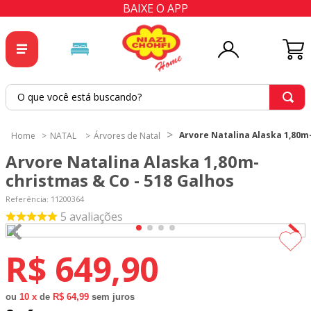
BAIXE O APP
O que você está buscando?
TERMOS MAIS BUSCADOS
Arvore Natalina Alaska 1,80m
NATAL
Árvores de Natal
1
º
tricoline
Arvore Natalina Alaska 1,80m-
2
º
tapete
christmas & Co - 518 Galhos
3
º
cortina
Referência
:
11200364
5
avaliações
4
º
tecido percal
5
º
tapetes
R$
649
,
90
6
º
percal
7
º
tecido tricoline
ou
10
x
de
R$ 64,99
sem juros