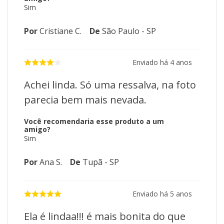
Sim
Altura: 1,80 metros
Diâmetro: 1,14 metros
Por
Cristiane C.
De
São Paulo - SP
Quantidade de Galhos: 518
Enviado há
4 anos
Material: Alta qualidade
Detalhes: Neve
Achei linda. Só uma ressalva, na foto
Origem: Importado
parecia bem mais nevada.
Você recomendaria esse produto a um
amigo?
Sim
Por
Ana S.
De
Tupã - SP
Enviado há
5 anos
Ela é lindaa!!! é mais bonita do que