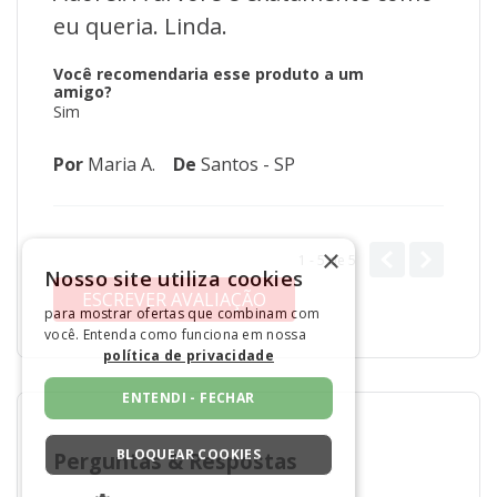
eu queria. Linda.
Você recomendaria esse produto a um
amigo?
Sim
Por
Maria A.
De
Santos - SP
×
1 - 5
de
5
Nosso site utiliza cookies
ESCREVER AVALIAÇÃO
para mostrar ofertas que combinam com
você. Entenda como funciona em nossa
política de privacidade
ENTENDI - FECHAR
BLOQUEAR COOKIES
Perguntas
&
Respostas