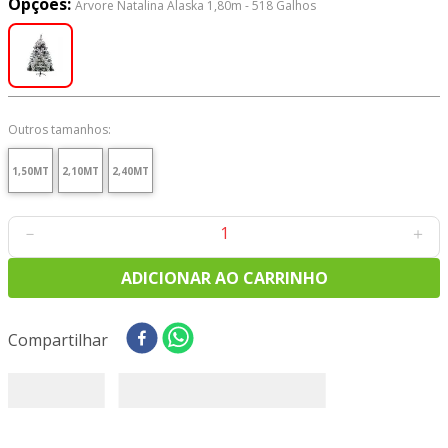
Opções:
Arvore Natalina Alaska 1,80m - 518 Galhos
8
º
tricoline digital
9
º
tecido oxford
10
º
tapete sisal
Outros tamanhos:
1,50MT
2,10MT
2,40MT
－
＋
ADICIONAR AO CARRINHO
Compartilhar