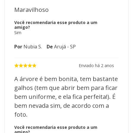
Árvore Natalina Alaska para pendurar diversos enfeites
Maravilhoso
como bolas coloridas, laços, sinos e até mesmo fotos.
Aposte em uma iluminação especial: Adicione luzes de
Você recomendaria esse produto a um
natal em diferentes cores e formatos para deixar sua
amigo?
árvore ainda mais bonita e luminosa.
Sim
Complemente a decoração: Combine sua Árvore Natalina
Alaska com outros elementos decorativos, como
Por
Nubia S.
De
Arujá - SP
guirlandas, pisca-piscas e arranjos, para criar uma
composição coesa e encantadora.
Enviado há
2 anos
Garanta um Natal cheio de magia e encanto com a Árvore
Natalina Alaska - Christmas & Co. Aproveite essa
oportunidade de levar para sua casa toda a beleza e
A árvore é bem bonita, tem bastante
tradição dessa época tão especial. Não perca tempo e
galhos (tem que abrir bem para ficar
garanta já a sua!
bem uniforme, e ela fica perfeita!). É
bem nevada sim, de acordo com a
Ficha técnica:
foto.
Marca: Christmas & Co
Você recomendaria esse produto a um
Modelo: Alaska
amigo?