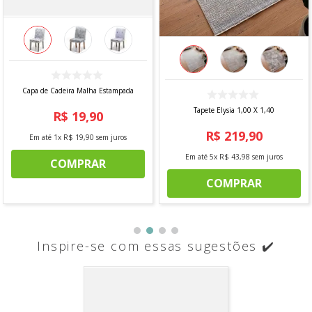
Capa de Cadeira Malha Estampada
Tapete Elysia 1,00 X 1,40
R$
19
,
90
R$
219
,
90
Em até
1
x
R$
19
,
90
sem juros
Em até
5
x
R$
43
,
98
sem juros
COMPRAR
COMPRAR
Inspire-se com essas sugestões ✔️