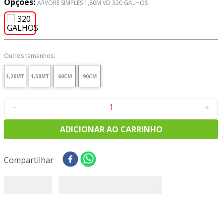
Opções:
ARVORE SIMPLES 1,80M VD 320 GALHOS
8
º
tricoline digital
9
º
tecido oxford
10
º
tapete sisal
Outros tamanhos:
1,20MT
1,50MT
60CM
90CM
－
＋
ADICIONAR AO CARRINHO
Compartilhar