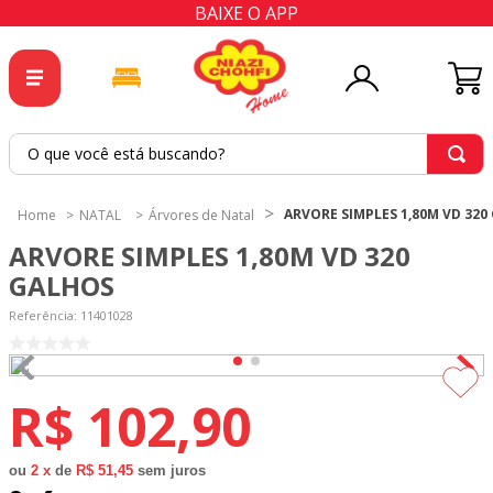
BAIXE O APP
O que você está buscando?
TERMOS MAIS BUSCADOS
ARVORE SIMPLES 1,80M VD 320
NATAL
Árvores de Natal
1
º
tricoline
ARVORE SIMPLES 1,80M VD 320
2
º
tapete
GALHOS
3
º
cortina
Referência
:
11401028
4
º
tecido percal
5
º
tapetes
R$
102
,
90
6
º
percal
7
º
tecido tricoline
ou
2
x
de
R$ 51,45
sem juros