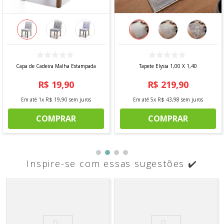
Capa de Cadeira Malha Estampada
Tapete Elysia 1,00 X 1,40
R$
19
,
90
R$
219
,
90
Em até
1
x
R$
19
,
90
sem juros
Em até
5
x
R$
43
,
98
sem juros
COMPRAR
COMPRAR
Inspire-se com essas sugestões ✔️