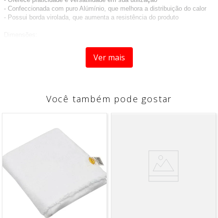
- Confeccionada com puro Alúmínio, que melhora a distribuição do calor
- Possui borda virolada, que aumenta a resistência do produto
Dimensões:
- Expessura: 0,9mm
Ver mais
- Capacidade: 2,90L
- Dimensões: 33,50cm X 24,50cm X 6,00 (Comprimento X Largura X
Altura)
- Altura Bojo: 6,00cm
- EAN: 7896398325909
Você também pode gostar
Composição
: Alumínio revestido.
Contém
: 01 Peça
Medidas aproximadas do produto
:
Clique aqui e conheça outros tamanhos de Assadeiras.
*Imagem meramente ilustrativa.