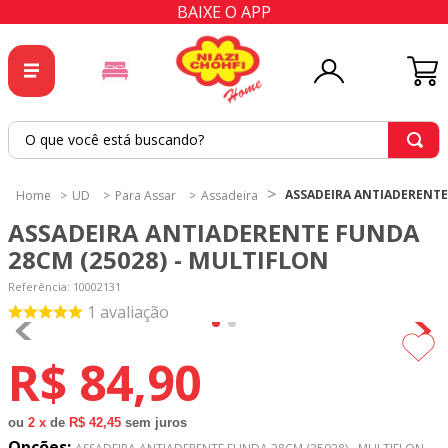
BAIXE O APP
O que você está buscando?
TERMOS MAIS BUSCADOS
ASSADEIRA ANTIADERENTE
UD
Para Assar
Assadeira
1
º
tricoline
ASSADEIRA ANTIADERENTE FUNDA
2
º
tapete
28CM (25028) - MULTIFLON
3
º
cortina
Referência
:
10002131
1
avaliação
4
º
tapetes
5
º
tecido percal
R$
84
,
90
6
º
tecido tricoline
7
º
percal
ou
2
x
de
R$ 42,45
sem juros
Opções: