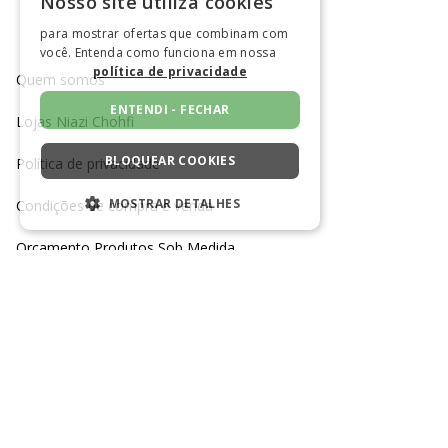
Nosso site utiliza cookies
para mostrar ofertas que combinam com
você. Entenda como funciona em nossa
política de privacidade
Quem somos
ENTENDI - FECHAR
Lojas Niazi Chohfi
BLOQUEAR COOKIES
Política de privacidade
MOSTRAR DETALHES
Condições de compra e venda
ESTRITAMENTE NECESSÁRIOS
Orçamento Produtos Sob Medida
DESEMPENHO
Fale conosco
SEGMENTAÇÃO
Trabalhe conosco
FUNCIONALIDADE
TELEFONE SAC
CANAL DE MENSAGEM SAC
NÃO CLASSIFICADO
(11) 3385-2700
Clique para enviar mensagem
REDES SOCIAIS