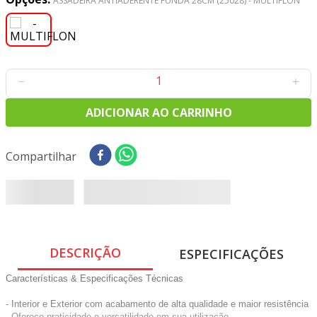
ASSADEIRA ANTIADERENTE FUNDA 28CM (25028) - MULTIFLON
8
º
tricoline digital
9
º
tecido oxford
10
º
toalha mesa
－
＋
ADICIONAR AO CARRINHO
Compartilhar
DESCRIÇÃO
ESPECIFICAÇÕES
Características & Especificações Técnicas
- Interior e Exterior com acabamento de alta qualidade e maior resistência
- Oferece praticidade e versatilidade em sua utilização