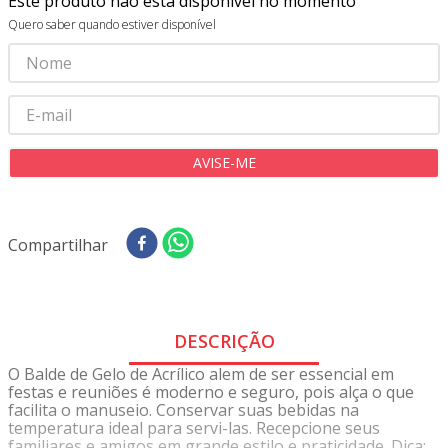
Este produto não está disponível no momento
8
º
tricoline digital
Quero saber quando estiver disponível
9
º
tecido oxford
10
º
toalha mesa
Compartilhar
DESCRIÇÃO
O Balde de Gelo de Acrílico alem de ser essencial em
festas e reuniões é moderno e seguro, pois alça o que
facilita o manuseio. Conservar suas bebidas na
temperatura ideal para servi-las. Recepcione seus
familiares e amigos em grande estilo e praticidade. Dica: