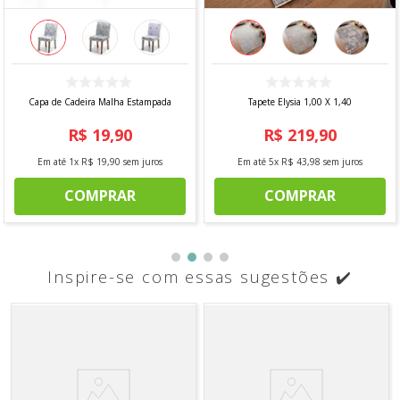
Capa de Cadeira Malha Estampada
Tapete Elysia 1,00 X 1,40
R$
19
,
90
R$
219
,
90
Em até
1
x
R$
19
,
90
sem juros
Em até
5
x
R$
43
,
98
sem juros
COMPRAR
COMPRAR
Inspire-se com essas sugestões ✔️