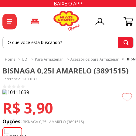
BAIXE O APP
O que você está buscando?
TERMOS MAIS BUSCADOS
BISN
UD
Para Armazenar
Acessórios para Armazenar
1
º
tricoline
BISNAGA 0,25l AMARELO (3891515)
2
º
tapete
Referência
:
10111639
3
º
cortina
4
º
tecido percal
R$
3
,
90
5
º
tapetes
6
º
tecido tricoline
Opções:
BISNAGA 0,25L AMARELO (3891515)
7
º
percal