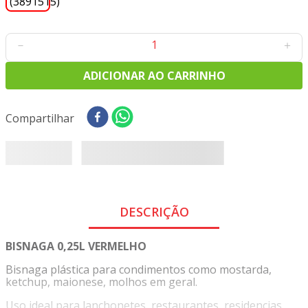
8
º
tricoline digital
9
º
tecido oxford
－
＋
10
º
toalha mesa
ADICIONAR AO CARRINHO
Compartilhar
DESCRIÇÃO
BISNAGA 0,25L VERMELHO
Bisnaga plástica para condimentos como mostarda,
ketchup, maionese, molhos em geral.
Uso ideal para lanchonetes, restaurantes, residencias.