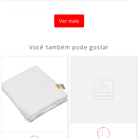
Apropriado para Alimentos
Permitido colocar na Lava-louças
Ver mais
Matéria-prima
: Polipropileno
Dimensões (CxLxA):
5,4x16cm
Capacidade:
0,25L
Você também pode gostar