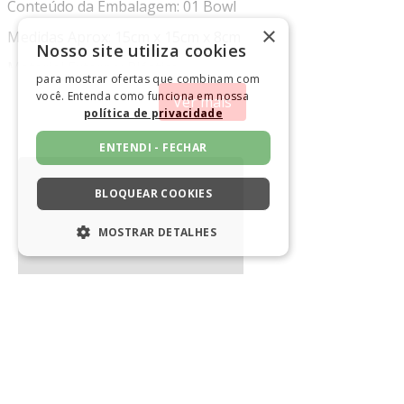
Conteúdo da Embalagem: 01 Bowl
×
Medidas Aprox: 15cm x 15cm x 8cm
Nosso site utiliza cookies
Material Externo: Plástico
para mostrar ofertas que combinam com
Cor: Ambar Marca : Paramount
você. Entenda como funciona em nossa
Ver mais
política de privacidade
ENTENDI - FECHAR
BLOQUEAR COOKIES
MOSTRAR DETALHES
ESTRITAMENTE NECESSÁRIOS
DESEMPENHO
SEGMENTAÇÃO
FUNCIONALIDADE
NÃO CLASSIFICADO