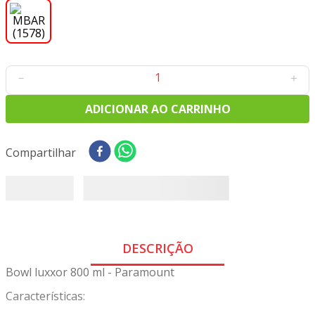
8
º
tricoline digital
9
º
tecido oxford
10
º
toalha mesa
－
＋
ADICIONAR AO CARRINHO
Compartilhar
DESCRIÇÃO
Bowl luxxor 800 ml - Paramount
Características: