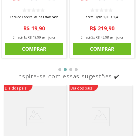
Capa de Cadeira Malha Estampada
Tapete Elysia 1,00 X 1,40
R$
19
,
90
R$
219
,
90
Em até
1
x
R$
19
,
90
sem juros
Em até
5
x
R$
43
,
98
sem juros
COMPRAR
COMPRAR
Inspire-se com essas sugestões ✔️
Dia dos pais
Dia dos pais