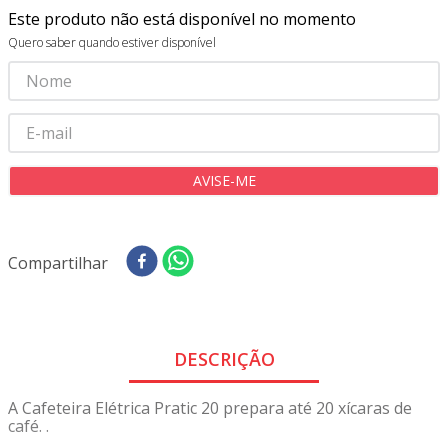
8
º
tricoline digital
Este produto não está disponível no momento
9
º
tecido oxford
Quero saber quando estiver disponível
10
º
toalha mesa
Compartilhar
DESCRIÇÃO
A Cafeteira Elétrica Pratic 20 prepara até 20 xícaras de
café. .