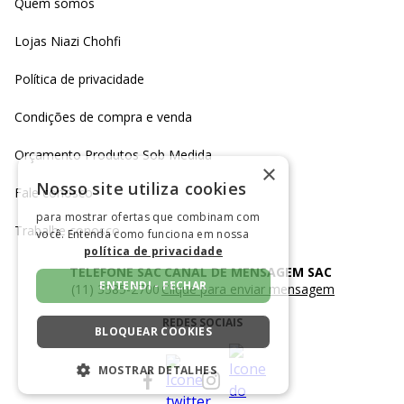
Quem somos
Lojas Niazi Chohfi
Política de privacidade
Condições de compra e venda
Orçamento Produtos Sob Medida
×
Nosso site utiliza cookies
Fale conosco
para mostrar ofertas que combinam com
Trabalhe conosco
você. Entenda como funciona em nossa
política de privacidade
TELEFONE SAC
CANAL DE MENSAGEM SAC
ENTENDI - FECHAR
(11) 3385-2700
Clique para enviar mensagem
REDES SOCIAIS
BLOQUEAR COOKIES
MOSTRAR DETALHES
ESTRITAMENTE NECESSÁRIOS