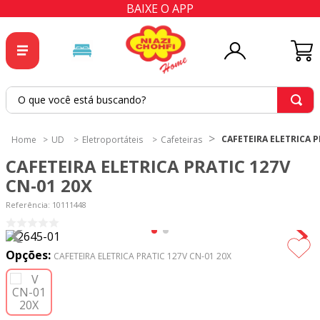
BAIXE O APP
O que você está buscando?
TERMOS MAIS BUSCADOS
CAFETEIRA ELETRICA P
UD
Eletroportáteis
Cafeteiras
1
º
tricoline
CAFETEIRA ELETRICA PRATIC 127V
2
º
tapete
CN-01 20X
3
º
cortina
Referência
:
10111448
4
º
tapetes
5
º
tecido percal
Opções:
CAFETEIRA ELETRICA PRATIC 127V CN-01 20X
6
º
tecido tricoline
7
º
percal