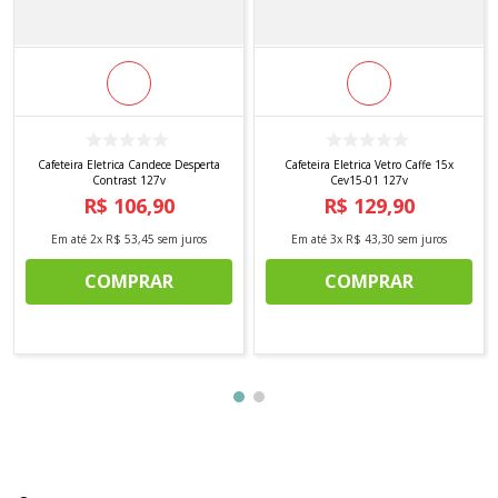
Cafeteira Eletrica Candece Desperta
Cafeteira Eletrica Vetro Caffe 15x
Contrast 127v
Cev15-01 127v
R$
106
,
90
R$
129
,
90
Em até
2
x
R$
53
,
45
sem juros
Em até
3
x
R$
43
,
30
sem juros
COMPRAR
COMPRAR