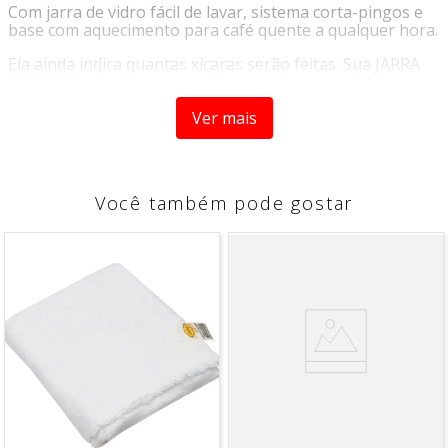
Com jarra de vidro fácil de lavar, sistema corta-pingos e
base com aquecimento para café quente a qualquer hora.
Ela ainda indica quantas xícaras serão feitas. Sua JARRA
DE VIDRO não fica com resíduos e odores, podendo ser
levada à mesa.
Ver mais
Com seu SISTEMA CORTA-PINGOS, você pode retirar a
jarra para servir o café mesmo durante o preparo.
Já a BASE COM AQUECIMENTO conserva a temperatura,
Você também pode gostar
para você ter CAFÉ QUENTINHO POR MAIS TEMPO sem
alterar o sabor.
Já a TAMPA BASCULANTE traz MAIS FACILIDADE na hora
de colocar a água e o pó de café.
Esta cafeteira tem ainda um INDICADOR DE NÍVEL DE
ÁGUA, mostrando QUANTAS XÍCARAS SERÃO FEITAS,
para você passar o café na medida certa.
A Cafeteira Elétrica Pratic 20 CN-01-20X foi desenvolvida
PARA USO DOMÉSTICO, residencial.
Tudo isso com 1 ANO DE GARANTIA MONDIAL. A Mondial