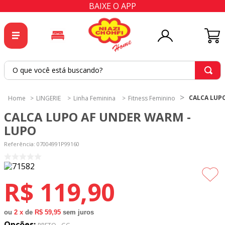
BAIXE O APP
O que você está buscando?
TERMOS MAIS BUSCADOS
CALCA LUP
LINGERIE
Linha Feminina
Fitness Feminino
1
º
tricoline
CALCA LUPO AF UNDER WARM -
2
º
tapete
LUPO
3
º
cortina
Referência
:
07004991P99160
4
º
tapetes
5
º
tecido percal
R$
119
,
90
6
º
tecido tricoline
7
º
percal
ou
2
x
de
R$ 59,95
sem juros
Opções: