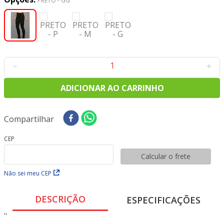
PRETO - GG
8
º
tricoline digital
9
º
tecido oxford
10
º
toalha mesa
－
＋
ADICIONAR AO CARRINHO
1 disponível
Compartilhar
CEP
Calcular o frete
Não sei meu CEP
DESCRIÇÃO
ESPECIFICAÇÕES
"