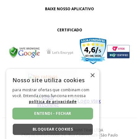
BAIXE NOSSO APLICATIVO
CERTIFICADO
×
Nosso site utiliza cookies
para mostrar ofertas que combinam com
você. Entenda como funciona em nossa
política de privacidade
ENTENDI - FECHAR
BLOQUEAR COOKIES
@ 1933-2026 - Niazi Chohfi Têxtil LTDA
CNPJ 06.976.612/0005-24 - Rua Cadiriri, 629 - São Paulo