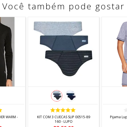
Você também pode gostar
COMPRAR
I
DER WARM -
KIT COM 3 CUECAS SLIP 00515-89
Pijama Lu
160 - LUPO