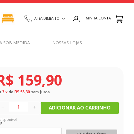
MINHA CONTA
ATENDIMENTO
A SOB MEDIDA
NOSSAS LOJAS
R$
159
,
90
u
3
x
de
R$ 53,30
sem juros
－
＋
ADICIONAR AO CARRINHO
disponível
EP