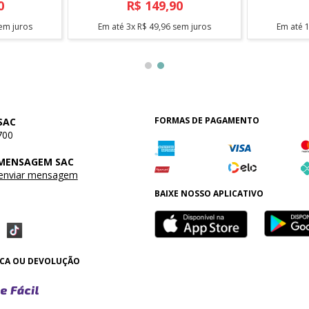
0
R$
149
,
90
em juros
Em até
3
x
R$
49
,
96
sem juros
Em até
FORMAS DE PAGAMENTO
SAC
700
 MENSAGEM SAC
 enviar mensagem
BAIXE NOSSO APLICATIVO
OCA OU DEVOLUÇÃO