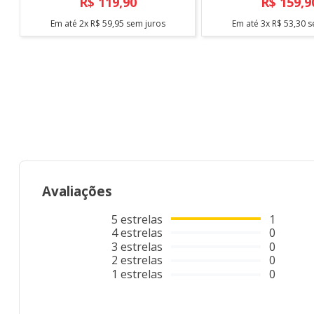
R$
119
,
90
R$
159
,
9
Em até
2
x
R$
59
,
95
sem juros
Em até
3
x
R$
53
,
30
s
Avaliações
5
estrelas
1
4
estrelas
0
3
estrelas
0
2
estrelas
0
1
estrelas
0