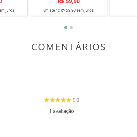
0
R$
59
,
90
em juros
Em até
1
x
R$
59
,
90
sem juros
COMENTÁRIOS
5.0
1
avaliação