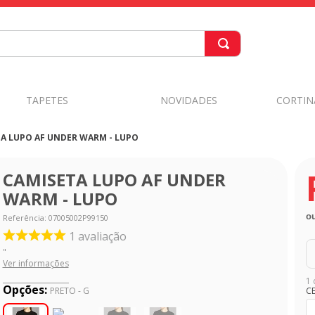
TAPETES
NOVIDADES
CORTIN
A LUPO AF UNDER WARM - LUPO
CAMISETA LUPO AF UNDER
WARM - LUPO
o
Referência
:
07005002P99150
1
avaliação
"
Ver informações
1 
Opções:
C
PRETO - G