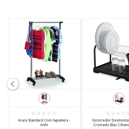
COMPRAR
COMPRAR
Arara Standard Com Sapateira -
Escorredor Desmontav
Arthi
Cromado Blac C/bande