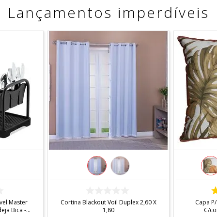
Lançamentos imperdíveis
COMPRAR
el Master
Cortina Blackout Voil Duplex 2,60 X
Capa P/
ja Bica -
1,80
C/co