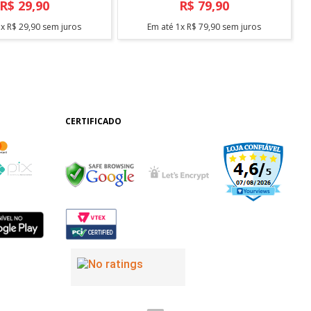
R$
29
,
90
R$
79
,
90
1
x
R$
29
,
90
sem juros
Em até
1
x
R$
79
,
90
sem juros
CERTIFICADO