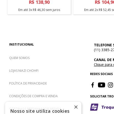
Arthi
R$
138
,
90
R$
104
,
9
Em até
3
x
R$
46
,
30
sem juros
Em até
2
x
R$
52
,
45
s
INSTITUCIONAL
TELEFONE 
(11) 3385-2
QUEM SOMOS
CANAL DE
Clique para
LOJAS NIAZI CHOHFI
REDES SOCIAIS
POLÍTICA DE PRIVACIDADE
CONDIÇÕES DE COMPRA E VENDA
SOLICITAR TR
×
CORTINAS E PERSIANAS SOB MEDIDA
Nosso site utiliza cookies