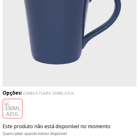
8
º
tricoline digital
9
º
tecido oxford
10
º
toalha mesa
Opções:
CANECA TULIPA 330ML AZUL
Este produto não está disponível no momento
Quero saber quando estiver disponível