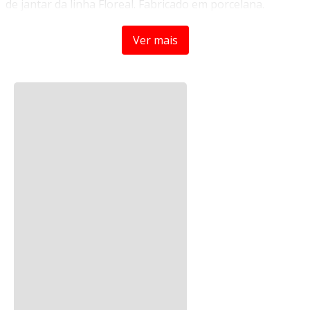
de jantar da linha Floreal. Fabricado em porcelana.
Capacidade:
330ml.
Ver mais
ESPECIFICAÇÕES:
Material:
Porcelana
Você também pode gostar
Dimensoes do produto:
13cm Comprimento
9,5cm Largura
10cm Altura.
USO:
-
Resistente a micro-ondas, Resistente a lava-louças