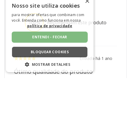
×
1
estrelas
0
Nosso site utiliza cookies
5.0
para mostrar ofertas que combinam com
2
avaliações
você. Entenda como funciona em nossa
política de privacidade
100%
Recomendam este produto
ENTENDI - FECHAR
BLOQUEAR COOKIES
MOSTRAR DETALHES
Enviado há
1 ano
ESTRITAMENTE NECESSÁRIOS
Ótimo qualidade do produto
DESEMPENHO
Você recomendaria esse produto a um
SEGMENTAÇÃO
amigo?
Sim
FUNCIONALIDADE
NÃO CLASSIFICADO
Por
Andressa M.
De
Brasília - DF