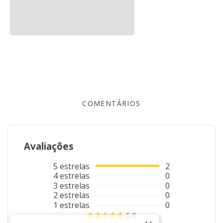
SACO PARA LIMPEZA 100%
SACO PARA LIMPEZA XADREZ
ALGODAO
COSTURADO 100%ALGODAO
R$
5
,
40
R$
5
,
40
Em até
1
x
R$
5
,
40
sem juros
Em até
1
x
R$
5
,
40
sem juros
COMPRAR
COMPRAR
COMENTÁRIOS
Avaliações
5
estrelas
2
4
estrelas
0
3
estrelas
0
2
estrelas
0