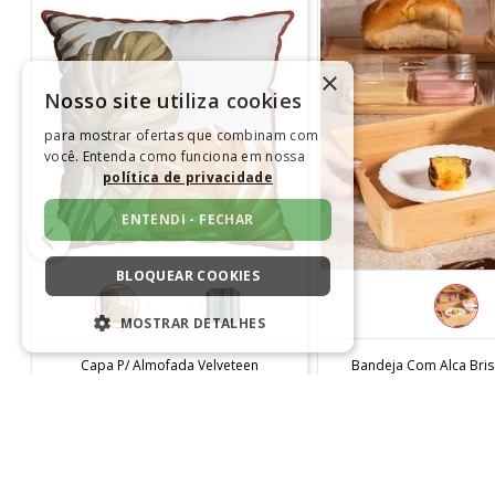
×
Nosso site utiliza cookies
para mostrar ofertas que combinam com
você. Entenda como funciona em nossa
política de privacidade
ENTENDI - FECHAR
BLOQUEAR COOKIES
MOSTRAR DETALHES
COMPRAR
COMPRAR
ESTRITAMENTE NECESSÁRIOS
Capa P/ Almofada Velveteen
Bandeja Com Alca Bris
C/cordone 0,43 X 0,43
5,2 Cm - Coz
DESEMPENHO
R$
29
,
90
R$
79
,
9
Em até
1
x
R$
29
,
90
sem juros
Em até
1
x
R$
79
,
90
s
SEGMENTAÇÃO
FUNCIONALIDADE