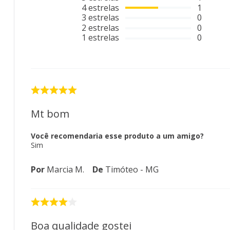
4
estrelas
1
3
estrelas
0
2
estrelas
0
1
estrelas
0
Mt bom
Você recomendaria esse produto a um amigo?
Sim
Por
Marcia M.
De
Timóteo - MG
Boa qualidade gostei