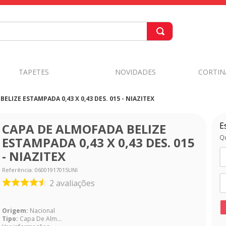
TAPETES
NOVIDADES
CORTIN
ELIZE ESTAMPADA 0,43 X 0,43 DES. 015 - NIAZITEX
E
CAPA DE ALMOFADA BELIZE
Qu
ESTAMPADA 0,43 X 0,43 DES. 015
- NIAZITEX
Referência
:
06001917015UNI
2
avaliações
Origem:
Nacional
Tipo:
Capa De Alm...