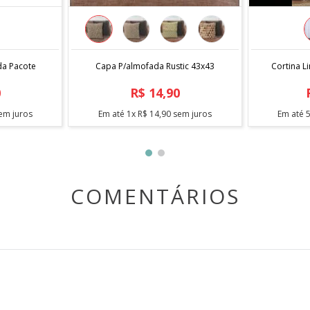
COMPRAR
da Pacote
Capa P/almofada Rustic 43x43
Cortina L
0
R$
14
,
90
em juros
Em até
1
x
R$
14
,
90
sem juros
Em até
COMENTÁRIOS