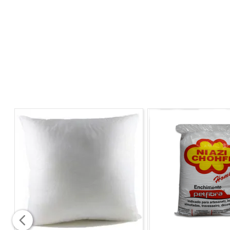
produtos importados de altíssima qualidade que vão c
Com estampas modernas e atraentes a
Capa de Almof
especial e dar um toque mais alegre ao ambiente. Sua
Produzida em algodão e poliéster a capa belize possui r
CARACTERÍSTICAS
- Confeccionada em material de alta qualidade
- Produto com ótimo acabamento
- Possui ziper oculto para fechamento
- Recomenda-se a utilização de enchimentos de 50cm x
DIMENSÕES DO PRODUTO
- 43cm x 43cm
COMPOSIÇÃO
67% Algodão
33% Poliéster