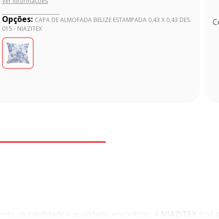
Ver informações
Opções:
CAPA DE ALMOFADA BELIZE ESTAMPADA 0,43 X 0,43 DES.
C
015 - NIAZITEX
to, durabilidade e qualidade, encontrou. A
NIAZITEX
traz 