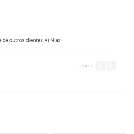
de outros clientes. =) Niazi
1 - 2
de
2