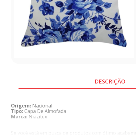
DESCRIÇÃO
Origem:
Nacional
Tipo:
Capa De Almofada
Marca:
Niazitex
Se você está em busca de produtos com ótimo acabamen