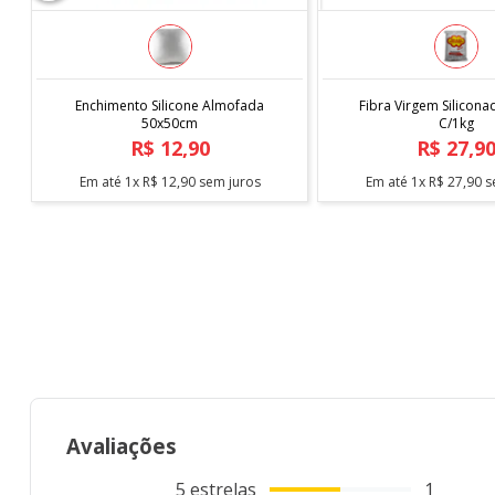
PRODUTO ACOMPANHA
- 1 unidade de capa de almofada
COMPRAR
COMPRAR
Enchimento Silicone Almofada
Fibra Virgem Silicona
50x50cm
C/1kg
*imagem meramente ilustrativa
R$
12
,
90
R$
27
,
9
Em até
1
x
R$
12
,
90
sem juros
Em até
1
x
R$
27
,
90
s
Avaliações
5
estrelas
1