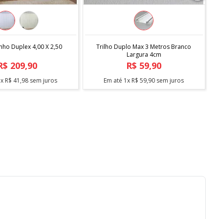
COMPRAR
COMPRAR
inho Duplex 4,00 X 2,50
Trilho Duplo Max 3 Metros Branco
Largura 4cm
R$
209
,
90
R$
59
,
90
5
x
R$
41
,
98
sem juros
Em até
1
x
R$
59
,
90
sem juros