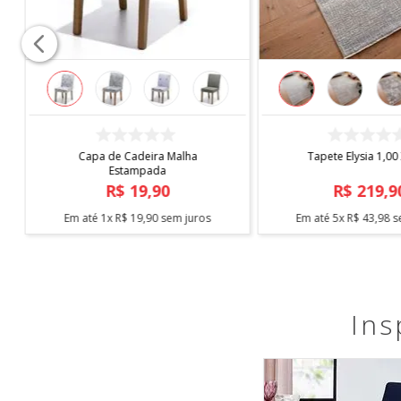
COMPRAR
COMPRAR
Capa de Cadeira Malha
Tapete Elysia 1,00
Estampada
R$
19
,
90
R$
219
,
9
Em até
1
x
R$
19
,
90
sem juros
Em até
5
x
R$
43
,
98
s
Ins