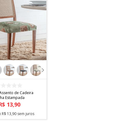
COMPRAR
 Assento de Cadeira
lha Estampada
R$
13
,
90
x
R$
13
,
90
sem juros