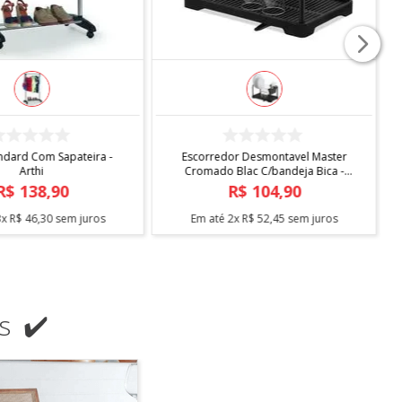
COMPRAR
COMPRAR
ndard Com Sapateira -
Escorredor Desmontavel Master
Arthi
Cromado Blac C/bandeja Bica -
Arthi
R$
138
,
90
R$
104
,
90
3
x
R$
46
,
30
sem juros
Em até
2
x
R$
52
,
45
sem juros
s ✔️