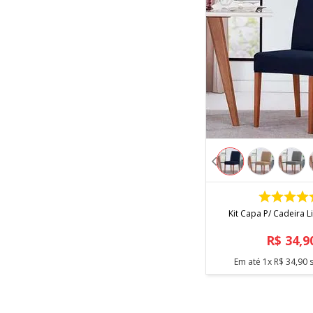
COMPRA
Kit Capa P/ Cadeira L
R$
34
,
9
Em até
1
x
R$
34
,
90
s