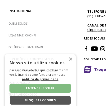
INSTITUCIONAL
TELEFONE 
(11) 3385-2
QUEM SOMOS
CANAL DE
Clique para
LOJAS NIAZI CHOHFI
REDES SOCIAIS
POLÍTICA DE PRIVACIDADE
×
CONDIÇÕES DE COMPRA E VENDA
SOLICITAR TR
Nosso site utiliza cookies
para mostrar ofertas que combinam com
CORTINAS E PERSIANAS SOB MEDIDA
você. Entenda como funciona em nossa
política de privacidade
FALE CONOSCO
ENTENDI - FECHAR
TRABALHE CONOSCO
BLOQUEAR COOKIES