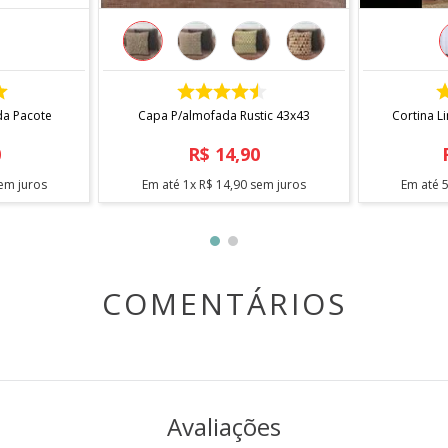
COMPRAR
da Pacote
Capa P/almofada Rustic 43x43
Cortina L
0
R$
14
,
90
em juros
Em até
1
x
R$
14
,
90
sem juros
Em até
COMENTÁRIOS
Avaliações