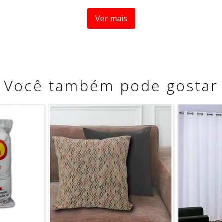
Ver mais
 estica, ganhando alguns centímetros por conta do elastan
Você também pode gostar
ade