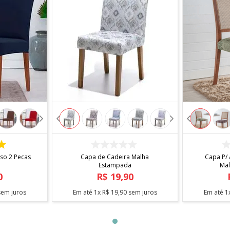
R
COMPRAR
iso 2 Pecas
Capa de Cadeira Malha
Capa P/
Estampada
Ma
0
R$
19
,
90
em juros
Em até
1
x
R$
19
,
90
sem juros
Em até
1