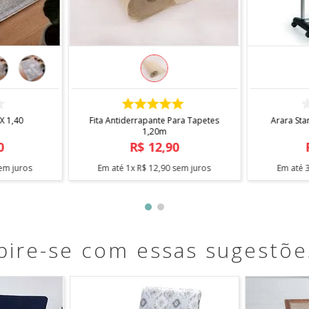
COMPRAR
 X 1,40
Fita Antiderrapante Para Tapetes
Arara Sta
1,20m
0
R$
12
,
90
em juros
Em até
1
x
R$
12
,
90
sem juros
Em até
pire-se com essas sugestõe