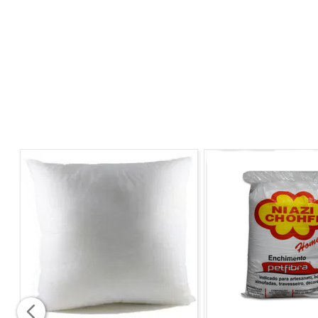
1 Capa para Cadeira Malha Veludo
COMPOSIÇÃO
Tecido: Malha Lisa 93% Poliéster 7% Lycra
TAMANHO
Lembrando que essas medidas são do tecido, porém ela
Assento 45 Cm de Largura e 41 Cm de Profundid
Encosto 45 Cm de Largura e Altura 51 Cm
INSTRUÇOES DE LAVAGEM
Lavar à mão
Não pode ser alvejada
Não secar a máquina
Secar pendurado sem torcer
Não passar
Não lavar à seco