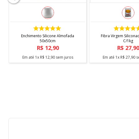
COMPRAR
COMPRAR
Enchimento Silicone Almofada
Fibra Virgem Silicona
50x50cm
C/1kg
R$
12
,
90
R$
27
,
9
Em até
1
x
R$
12
,
90
sem juros
Em até
1
x
R$
27
,
90
s